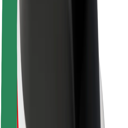
Sobre a Bolt
Sustentabilidade na Bolt
Projeto Zero
Blog
Sala de imprensa
Diretrizes da marca
Missão
Relações com investidores
Liderança
Marca
Imprensa
Fundo Urbano
Segurança