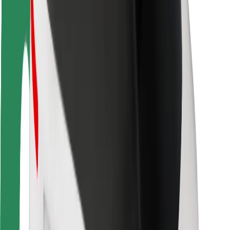
Segurança dos passageiros
Segurança dos motoristas
Segurança das trotinetes
Safety Lab
Cidades
Localizações
Soluções para as cidades
Aeroportos
Estações de carregamento da Bolt
Ajuda
Para passageiros
Para motoristas