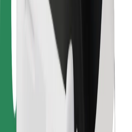
Para estafetas
Bolt Food
Para gestores de frota
Para restaurantes
Bolt for Business
Outros
Fornecedores
Termos & Condições
Cookies
Segurança
Uma viagem em poucos minutos!
Instalar app da Bolt