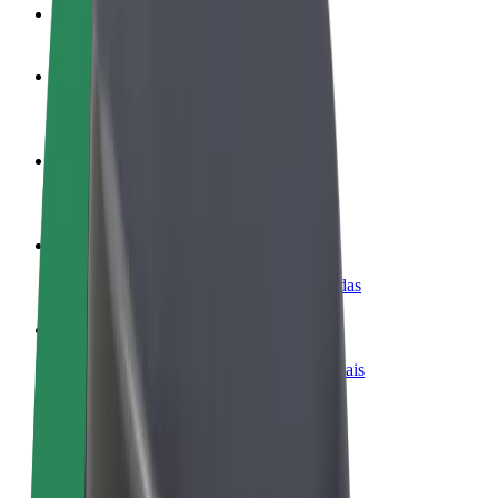
FAQ
Torne-se motorista
Ganhe dinheiro quando quiser
Registe a sua frota de estafetas
Ganhe dinheiro a entregar refeições
Adicione um restaurante ou loja
Chegue a mais clientes e aumente as vendas
Registe-se como gestor de frota
Adicione a sua frota à Bolt para ganhar mais
Bolt for Business
Produtos da Bolt ajustados à sua empresa