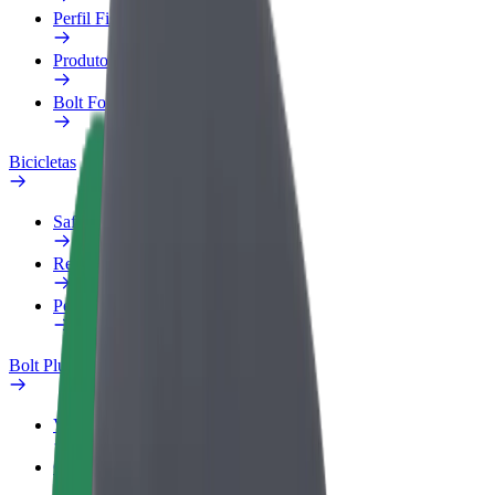
Perfil Fiscal
Produtos
Bolt Food para empresas
Bicicletas
Safety Lab
Reportar problema
Perguntas Frequentes
Bolt Plus
Vantagens
Como subscrever