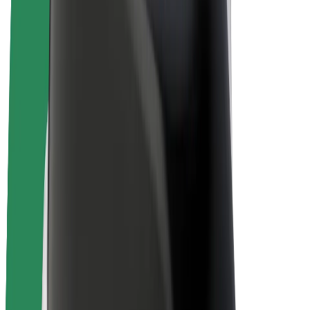
Bicicletas
Bolt Plus
Ganhe com a Bolt
Motoristas
Ganhos de motorista
Estafetas
Ganhos de estafeta
Comerciantes Bolt Food
Frotas
Franchises
Empresa
Carreiras