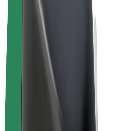
Termos & Condições
Privacidade
Cookies
© 2026 Bolt Technology OÜ
Produtos
Viagens
Trotinetes
Bolt Market
Bolt Food
Bolt Drive
Bolt for Business