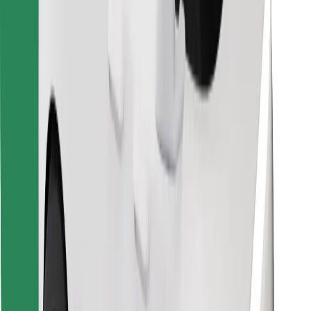
Encontra o teu prato favorito!
Instalar app da Bolt Food