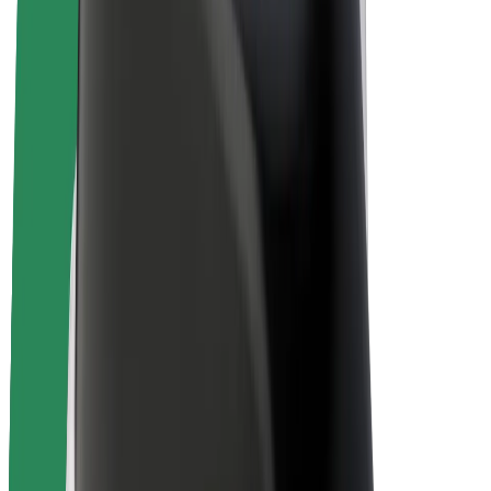
Bolt Plus
Ganhe com a Bolt
Motoristas
Ganhos de motorista
Estafetas
Ganhos de estafeta
Comerciantes Bolt Food
Frotas
Franchises
Empresa
Carreiras
Sobre a Bolt