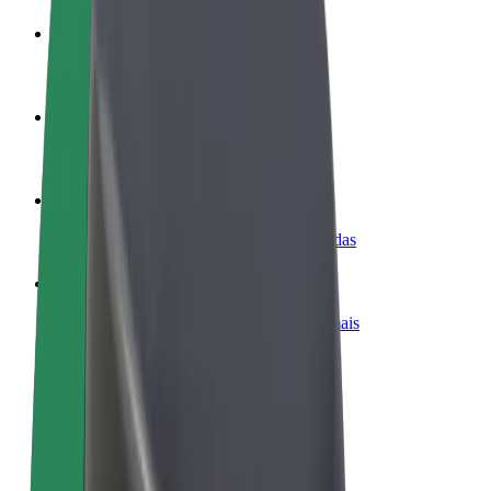
Torne-se motorista
Ganhe dinheiro quando quiser
Registe a sua frota de estafetas
Ganhe dinheiro a entregar refeições
Adicione um restaurante ou loja
Chegue a mais clientes e aumente as vendas
Registe-se como gestor de frota
Adicione a sua frota à Bolt para ganhar mais
Bolt for Business
Produtos da Bolt ajustados à sua empresa