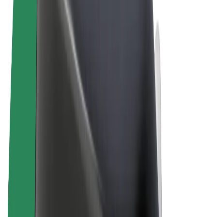
Termos & Condições
Privacidade
Cookies
© 2026 Bolt Technology OÜ
Produtos
Viagens
Trotinetes
Bolt Market
Bolt Food
Bolt Drive
Bolt for Business
Bicicletas