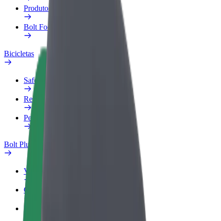
Produtos
Bolt Food para empresas
Bicicletas
Safety Lab
Reportar problema
Perguntas Frequentes
Bolt Plus
Vantagens
Como subscrever
FAQ