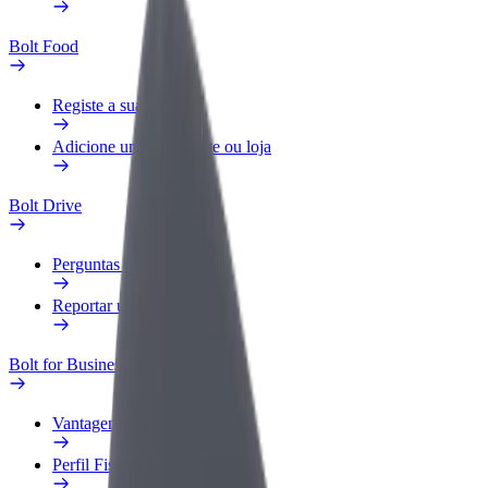
Bolt Food
Registe a sua frota
Adicione um restaurante ou loja
Bolt Drive
Perguntas Frequentes
Reportar um veículo
Bolt for Business
Vantagens
Perfil Fiscal