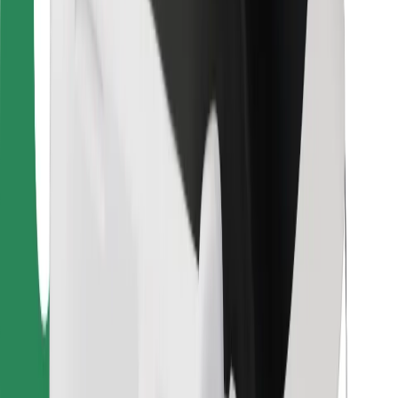
Bolt Food
Para gestores de frota
Para restaurantes
Bolt for Business
Outros
Fornecedores
Termos & Condições
Cookies
Segurança
Uma viagem em poucos minutos!
Instalar app da Bolt
Encontra o teu prato favorito!