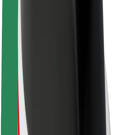
Sustentabilidade na Bolt
Projeto Zero
Blog
Sala de imprensa
Diretrizes da marca
Missão
Relações com investidores
Liderança
Marca
Imprensa
Fundo Urbano
Segurança
Segurança dos passageiros