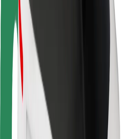
Segurança dos motoristas
Segurança das trotinetes
Safety Lab
Cidades
Localizações
Soluções para as cidades
Aeroportos
Estações de carregamento da Bolt
Ajuda
Para passageiros
Para motoristas
Para estafetas