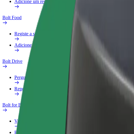
Adicione um restaurante ou loja
Bolt Food
Registe a sua frota
Adicione um restaurante ou loja
Bolt Drive
Perguntas Frequentes
Reportar um veículo
Bolt for Business
Vantagens
Perfil Fiscal