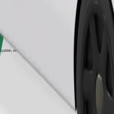
Pedir viagem
r açaime, os animais pequenos precisam de transportadora e os bancos tê