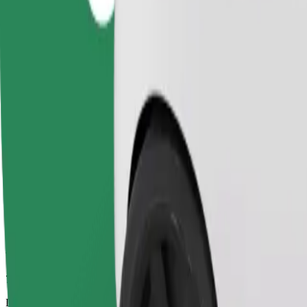
7 min
Distância prevista
2 km
Passageiros
1-4
Estimativa de preço
11,20 PLN
Comfort
Carros maiores com mais arrumação e espaço para pernas
Tempo de viagem previsto
7 min
Distância prevista