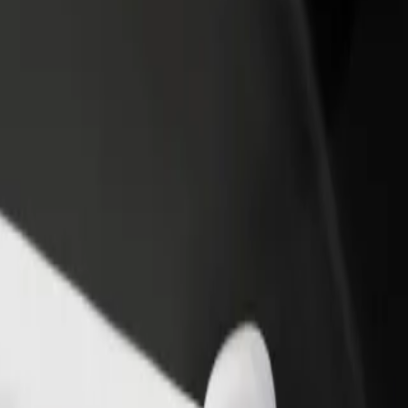
one um restaurante ou loja
Registe-se como gestor de frota
e a mais clientes e aumente as
Adicione a sua frota à Bolt para ganh
as
mais
Konstytucji 3 Maja
—Żeromskiego/Pl. Konstytucji 3 Maja? Explora os nossos serviços e d
Instalar app