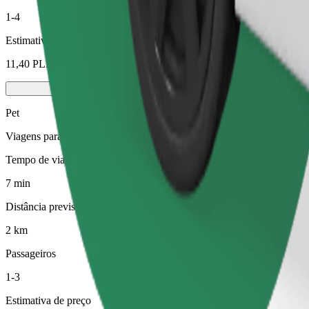
1-4
Estimativa de preço
11,40 PLN
Pet
Viagens para ti e para o teu animal de estimação. Os cães têm de usa
Tempo de viagem previsto
7 min
Distância prevista
2 km
Passageiros
1-3
Estimativa de preço