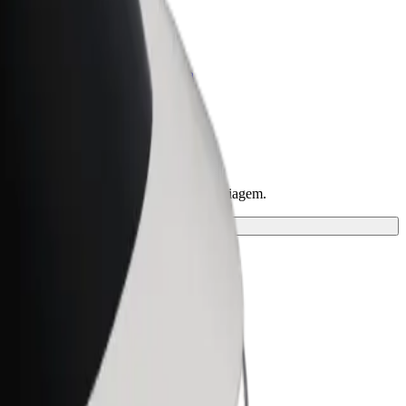
Bolt for Business
ar
Produtos da Bolt ajustados à sua
empresa
escobre a solução mais adequada à tua viagem.