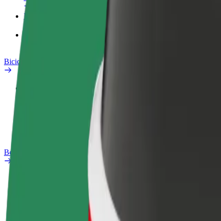
Produtos
Bolt Food para empresas
Bicicletas
Safety Lab
Reportar problema
Perguntas Frequentes
Bolt Plus
Vantagens
Como subscrever
FAQ