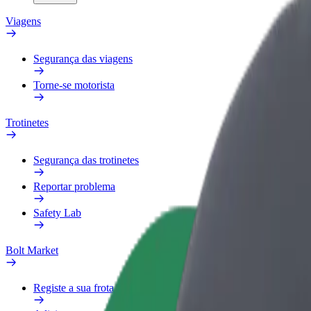
Viagens
Segurança das viagens
Torne-se motorista
Trotinetes
Segurança das trotinetes
Reportar problema
Safety Lab
Bolt Market
Registe a sua frota