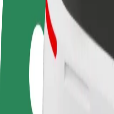
Torne-se motorista
Registe a sua frota de estafetas
Adici
Ganhe dinheiro quando
Ganhe dinheiro a entregar
Chegu
quiser
refeições
vend
Como ir de Main Railway Station a Żeromskiego/Pl. 
À procura da melhor forma de fazer o percurso Main Railway Station
De
Main Railway Station
Para
Żeromskiego/Pl. Konstytucji 3 Maja
Conveniência e conforto a poucos cliques de distância!
Bolt
Viagens confiáveis em carros médios do dia a dia.
Tempo de viagem previsto