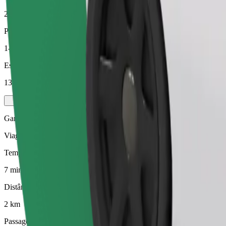
2 km
Passageiros
1-4
Estimativa de preço
13,80 PLN
Gama Elétrica
Viagens eficientes em veículos híbridos e elétricos
Tempo de viagem previsto
7 min
Distância prevista
2 km
Passageiros