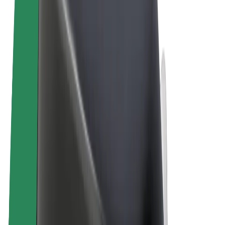
Termos & Condições
Privacidade
Cookies
© 2026 Bolt Technology OÜ
Produtos
Viagens
Trotinetes
Bolt Market
Bolt Food
Bolt Drive
Bolt for Business