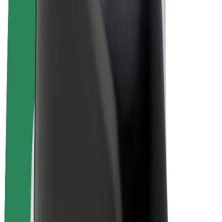
Bicicletas
Bolt Plus
Ganhe com a Bolt
Motoristas
Ganhos de motorista
Estafetas
Ganhos de estafeta
Comerciantes Bolt Food
Frotas
Franchises
Empresa
Carreiras