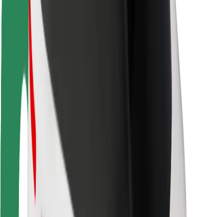
Segurança dos passageiros
Segurança dos motoristas
Segurança das trotinetes
Safety Lab
Cidades
Localizações
Soluções para as cidades
Aeroportos
Estações de carregamento da Bolt
Ajuda
Para passageiros
Para motoristas