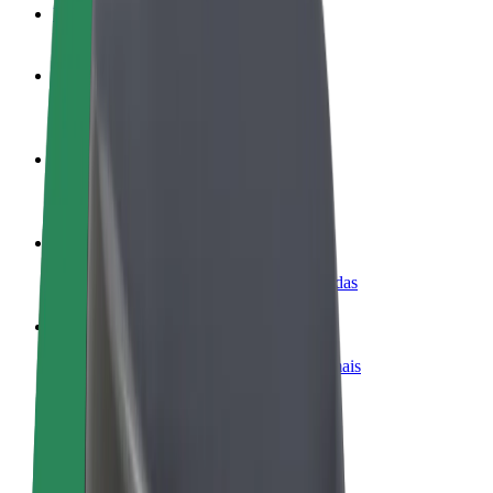
FAQ
Torne-se motorista
Ganhe dinheiro quando quiser
Registe a sua frota de estafetas
Ganhe dinheiro a entregar refeições
Adicione um restaurante ou loja
Chegue a mais clientes e aumente as vendas
Registe-se como gestor de frota
Adicione a sua frota à Bolt para ganhar mais
Bolt for Business
Produtos da Bolt ajustados à sua empresa