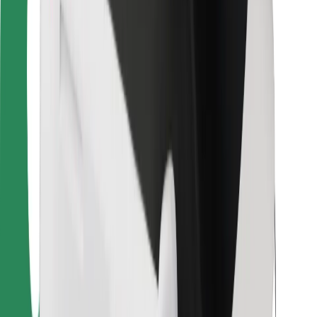
Para estafetas
Bolt Food
Para gestores de frota
Para restaurantes
Bolt for Business
Outros
Fornecedores
Termos & Condições
Cookies
Segurança
Uma viagem em poucos minutos!
Instalar app da Bolt