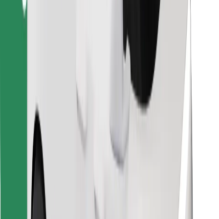
Encontra o teu prato favorito!
Instalar app da Bolt Food