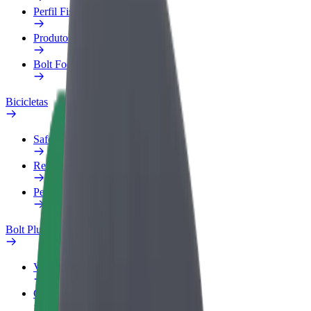
Perfil Fiscal
Produtos
Bolt Food para empresas
Bicicletas
Safety Lab
Reportar problema
Perguntas Frequentes
Bolt Plus
Vantagens
Como subscrever