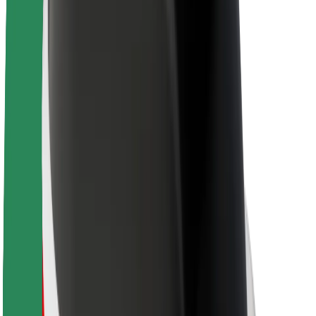
Sobre a Bolt
Sustentabilidade na Bolt
Projeto Zero
Blog
Sala de imprensa
Diretrizes da marca
Missão
Relações com investidores
Liderança
Marca
Imprensa
Fundo Urbano
Segurança