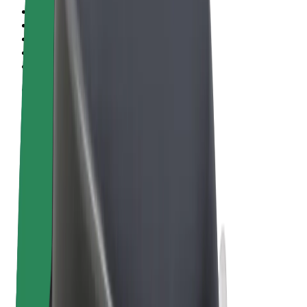
Termos & Condições
Privacidade
Cookies
© 2026 Bolt Technology OÜ
Produtos
Viagens
Trotinetes
Bolt Market
Bolt Food
Bolt Drive
Bolt for Business