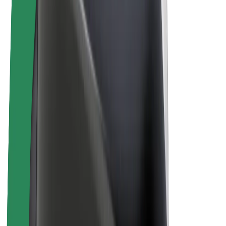
Bicicletas
Bolt Plus
Ganhe com a Bolt
Motoristas
Ganhos de motorista
Estafetas
Ganhos de estafeta
Comerciantes Bolt Food
Frotas
Franchises
Empresa
Carreiras