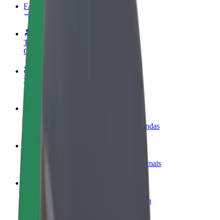
FAQ
Torne-se motorista
Ganhe dinheiro quando quiser
Registe a sua frota de estafetas
Ganhe dinheiro a entregar refeições
Adicione um restaurante ou loja
Chegue a mais clientes e aumente as vendas
Registe-se como gestor de frota
Adicione a sua frota à Bolt para ganhar mais
Bolt for Business
Produtos da Bolt ajustados à sua empresa