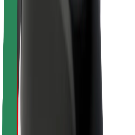
Sobre a Bolt
Sustentabilidade na Bolt
Projeto Zero
Blog
Sala de imprensa
Diretrizes da marca
Missão
Relações com investidores
Liderança
Marca
Imprensa
Fundo Urbano
Segurança