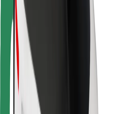
Para estafetas
Bolt Food
Para gestores de frota
Para restaurantes
Bolt for Business
Outros
Fornecedores
Termos & Condições
Cookies
Segurança
Uma viagem em poucos minutos!
Instalar app da Bolt