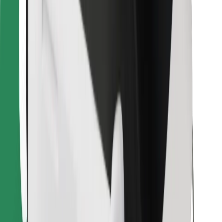
Encontra o teu prato favorito!
Instalar app da Bolt Food