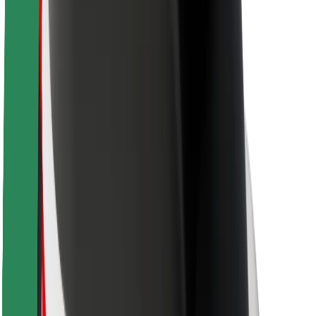
Segurança dos passageiros
Segurança dos motoristas
Segurança das trotinetes
Safety Lab
Cidades
Localizações
Soluções para as cidades
Aeroportos
Estações de carregamento da Bolt
Ajuda
Para passageiros
Para motoristas