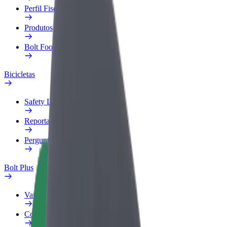
Perfil Fiscal
Produtos
Bolt Food para empresas
Bicicletas
Safety Lab
Reportar problema
Perguntas Frequentes
Bolt Plus
Vantagens
Como subscrever