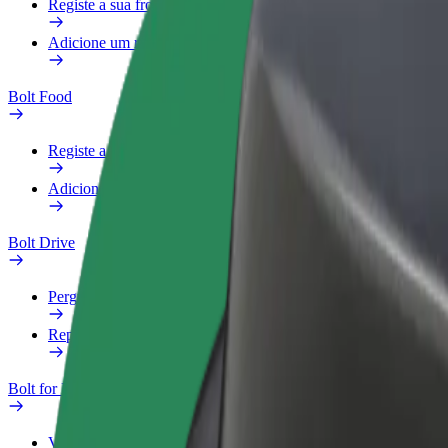
Registe a sua frota
Adicione um restaurante ou loja
Bolt Food
Registe a sua frota
Adicione um restaurante ou loja
Bolt Drive
Perguntas Frequentes
Reportar um veículo
Bolt for Business
Vantagens