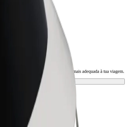
Bolt for Business
ar
Produtos da Bolt ajustados à sua
empresa
 nossos serviços e descobre a solução mais adequada à tua viagem.