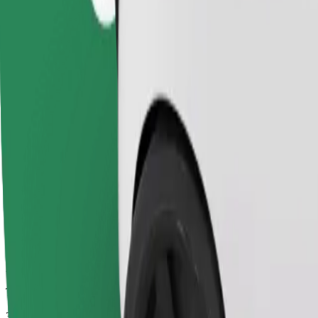
Viagens confiáveis em carros médios do dia a dia.
Tempo de viagem previsto
35 min
Distância prevista
40,6 km
Passageiros
1-4
Estimativa de preço
507,20 SEK
Cadeirinha
A cadeirinha com arnês garante uma viagem segura para crianças entre 
Tempo de viagem previsto
35 min