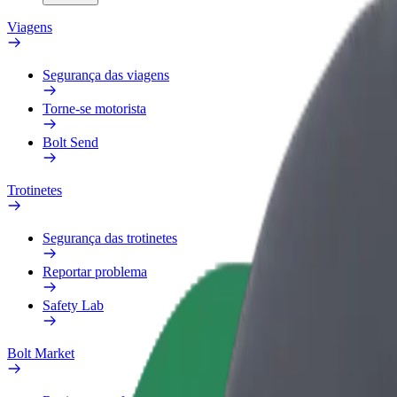
Viagens
Segurança das viagens
Torne-se motorista
Bolt Send
Trotinetes
Segurança das trotinetes
Reportar problema
Safety Lab
Bolt Market