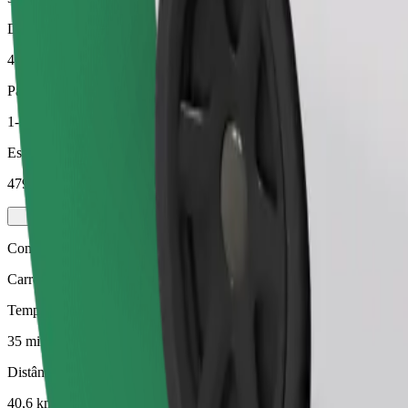
Distância prevista
40,6 km
Passageiros
1-3
Estimativa de preço
479,70 SEK
Comfort
Carros maiores com mais arrumação e espaço para pernas
Tempo de viagem previsto
35 min
Distância prevista
40,6 km