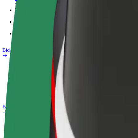
Perfil Fiscal
Produtos
Bolt Food para empresas
Bicicletas
Safety Lab
Reportar problema
Perguntas Frequentes
Bolt Plus
Vantagens
Como subscrever