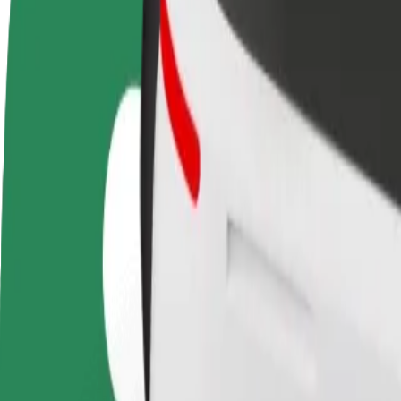
FAQ
Torne-se motorista
Registe a sua frota de estafetas
Adici
Ganhe dinheiro quando
Ganhe dinheiro a entregar
Chegu
quiser
refeições
vend
Como ir de Terminal 4 South Stockholm Arlanda Ai
À procura da melhor forma de fazer o percurso Terminal 4 South St
De
Terminal 4 South Stockholm Arlanda Airport
Para
Stockholm Bromma Airport (BMA)
Conveniência e conforto a poucos cliques de distância!
Bolt