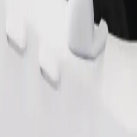
Pedir viagem
os 2 e os 6 anos (cerca de 10–30 kg). Contacta o motorista para saber o