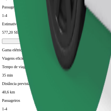
Passageiros
1-4
Estimativa de preço
577,20 SEK
Gama elétrica
Viagens eficientes em veículos totalmente elétricos
Tempo de viagem previsto
35 min
Distância prevista
40,6 km
Passageiros
1-4