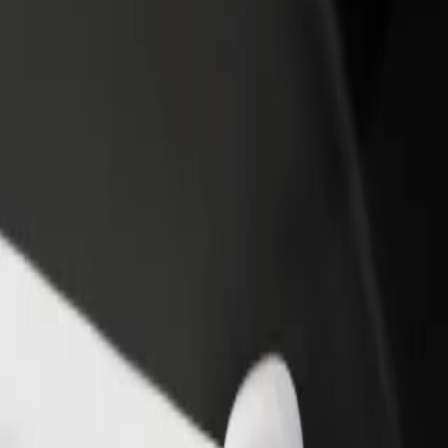
one um restaurante ou loja
Registe-se como gestor de frota
e a mais clientes e aumente as
Adicione a sua frota à Bolt para ganh
as
mais
rport a Stockholm Bromma Airport (BMA)
ockholm Arlanda Airport—Stockholm Bromma Airport (BMA)? Explora os
Instalar app