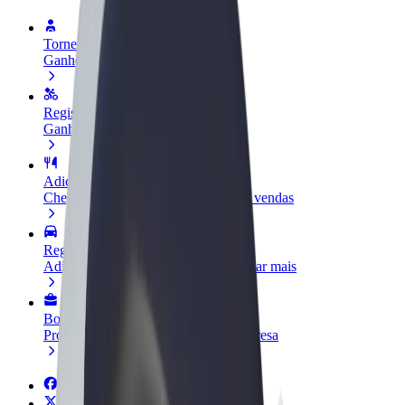
Torne-se motorista
Ganhe dinheiro quando quiser
Registe a sua frota de estafetas
Ganhe dinheiro a entregar refeições
Adicione um restaurante ou loja
Chegue a mais clientes e aumente as vendas
Registe-se como gestor de frota
Adicione a sua frota à Bolt para ganhar mais
Bolt for Business
Produtos da Bolt ajustados à sua empresa