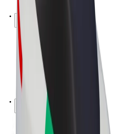
Bolt Plus
Ganhe com a Bolt
Motoristas
Ganhos de motorista
Estafetas
Ganhos de estafeta
Comerciantes Bolt Food
Frotas
Franchises
Empresa
Carreiras
Sobre a Bolt