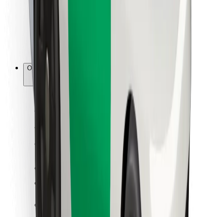
Bolt Food
Para gestores de frota
Para restaurantes
Bolt for Business
Outros
Fornecedores
Termos & Condições
Cookies
Segurança
Uma viagem em poucos minutos!
Instalar app da Bolt
Encontra o teu prato favorito!