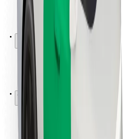
Segurança dos motoristas
Segurança das trotinetes
Safety Lab
Cidades
Localizações
Soluções para as cidades
Aeroportos
Estações de carregamento da Bolt
Ajuda
Para passageiros
Para motoristas
Para estafetas