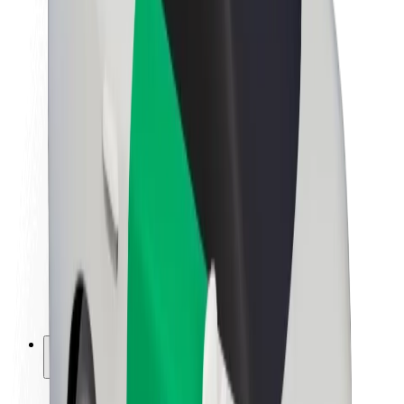
Sustentabilidade na Bolt
Projeto Zero
Blog
Sala de imprensa
Diretrizes da marca
Missão
Relações com investidores
Liderança
Marca
Imprensa
Fundo Urbano
Segurança
Segurança dos passageiros