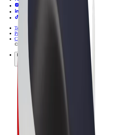
Termos & Condições
Privacidade
Cookies
© 2026 Bolt Technology OÜ
Produtos
Viagens
Trotinetes
Bolt Market
Bolt Food
Bolt Drive
Bolt for Business
Bicicletas