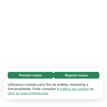
Permitir todos
Rejeitar todos
Essenciais (65)
Os cookies essenciais facilitam a navegação no
Saber mais
Utilizamos cookies para fins de análise, marketing e
site através da ativação de funções básicas,
funcionalidade. Pode consultar a
política de cookies
ou
gerir as suas preferências
.
como a navegação na página, por exemplo. O
Preferenciais (17)
site não funciona devidamente sem estes
Os cookies preferenciais permitem que o site
Saber mais
cookies.
Saiba mais
retenha informações que alteram o seu