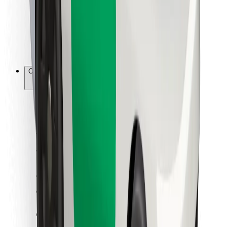
Bolt Food
Para gestores de frota
Para restaurantes
Bolt for Business
Outros
Fornecedores
Termos & Condições
Cookies
Segurança
Uma viagem em poucos minutos!
Instalar app da Bolt
Encontra o teu prato favorito!