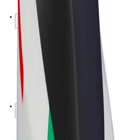
Bolt Plus
Ganhe com a Bolt
Motoristas
Ganhos de motorista
Estafetas
Ganhos de estafeta
Comerciantes Bolt Food
Frotas
Franchises
Empresa
Carreiras
Sobre a Bolt