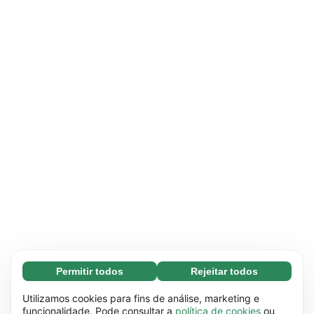
Permitir todos
Rejeitar todos
Essenciais (65)
Os cookies essenciais facilitam a navegação no
Saber mais
Utilizamos cookies para fins de análise, marketing e
site através da ativação de funções básicas,
funcionalidade. Pode consultar a
política de cookies
ou