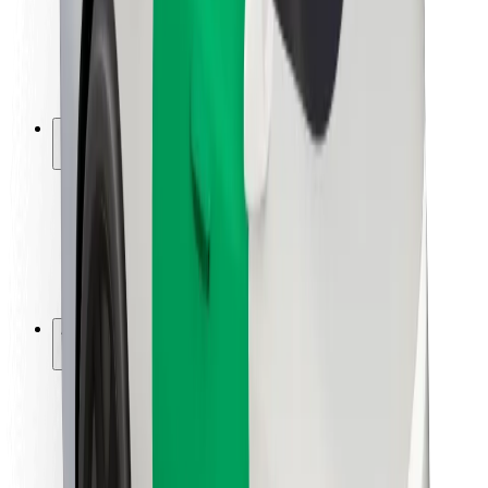
Segurança dos motoristas
Segurança das trotinetes
Safety Lab
Cidades
Localizações
Soluções para as cidades
Aeroportos
Estações de carregamento da Bolt
Ajuda
Para passageiros
Para motoristas
Para estafetas