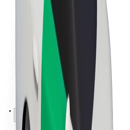
Sustentabilidade na Bolt
Projeto Zero
Blog
Sala de imprensa
Diretrizes da marca
Missão
Relações com investidores
Liderança
Marca
Imprensa
Fundo Urbano
Segurança
Segurança dos passageiros