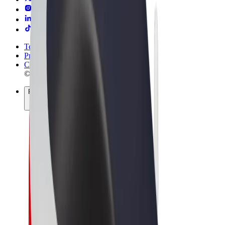
Termos & Condições
Privacidade
Cookies
© 2026 Bolt Technology OÜ
Produtos
Viagens
Trotinetes
Bolt Market
Bolt Food
Bolt Drive
Bolt for Business
Bicicletas