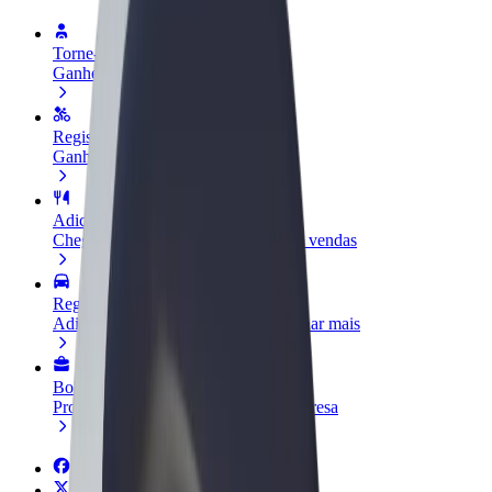
Torne-se motorista
Ganhe dinheiro quando quiser
Registe a sua frota de estafetas
Ganhe dinheiro a entregar refeições
Adicione um restaurante ou loja
Chegue a mais clientes e aumente as vendas
Registe-se como gestor de frota
Adicione a sua frota à Bolt para ganhar mais
Bolt for Business
Produtos da Bolt ajustados à sua empresa