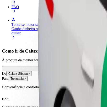
FAQ
Torne-se motorista
Registe a sua frota de estafetas
Adici
Ganhe dinheiro quando
Ganhe dinheiro a entregar
Chegu
quiser
refeições
vend
Como ir de Caltex Sibasa a Tshisaulu
À procura da melhor forma de fazer o percurso Caltex Sibasa—Tshisa
De
Caltex Sibasa
Para
Tshisaulu
Conveniência e conforto a poucos cliques de distância!
Bolt