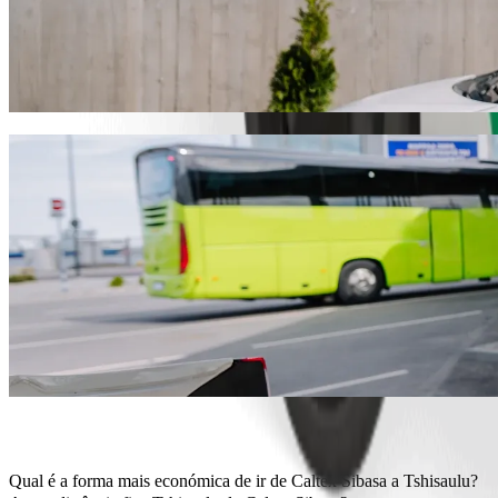
Vai de Caltex Sibasa a Tshisaulu nos TVDE
Se procuras os melhores preços para chegar a Tshisaulu, recomenda
temos o veículo perfeito para ti.
Instala a app da Bolt
Serviços Bolt para ir de Caltex Sibasa a Ts
Muita bagagem? Reserva uma carrinha XL para levar até 6 pessoa
Queres chegar com estilo? Experimenta os carros premium da Bol
Viajas com crianças? Pede uma viagem num carro com cadeirinha
O teu animal de estimação vai contigo? Experimenta as viagens pet
Precisas de ajuda extra? A categoria Acessibilidade oferece veícul
Viagens acessíveis? Carros compactos a preços baixos na categori
Instala a app da Bolt
Qual é a forma mais económica de ir de Caltex Sibasa a Tshisaulu?