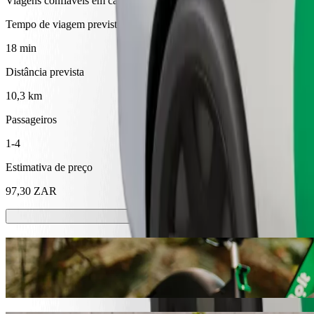
Viagens confiáveis em carros médios do dia a dia.
Tempo de viagem previsto
18 min
Distância prevista
10,3 km
Passageiros
1-4
Estimativa de preço
97,30 ZAR
Trotinetes ou bicicletas elétricas
Thohoyandou: desloca-te de trotinete ou bicicleta elétrica
Instala a app da Bolt