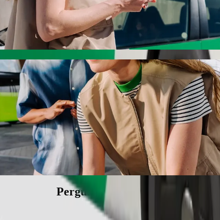
 da Bolt
mos os TVDE da Bolt. Connosco, esta viagem dura cerca de 18 min e c
hisaulu
s.
t.
.
-friendly.
os adaptados para cadeiras de rodas.
a Bolt.
Perguntas frequentes