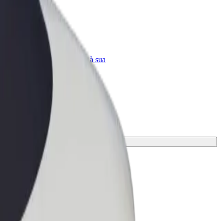
Bolt for Business
ar
Produtos da Bolt ajustados à sua
empresa
 tua viagem.