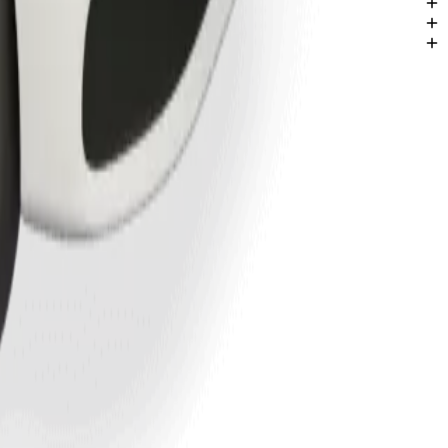
andou.