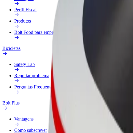
Perfil Fiscal
Produtos
Bolt Food para empresas
Bicicletas
Safety Lab
Reportar problema
Perguntas Frequentes
Bolt Plus
Vantagens
Como subscrever