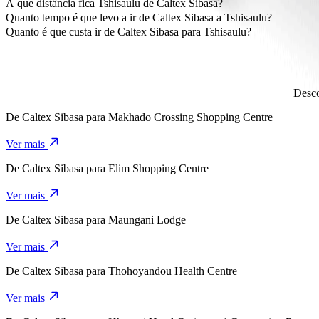
A forma mais económica de ir de Caltex Sibasa a Tshisaulu é de G
A que distância fica Tshisaulu de Caltex Sibasa?
Tshisaulu fica a aproximadamente 10,3 km de Caltex Sibasa.
Quanto tempo é que levo a ir de Caltex Sibasa a Tshisaulu?
Levas cerca de 18 min a ir de Caltex Sibasa para Tshisaulu de Go Hat
Quanto é que custa ir de Caltex Sibasa para Tshisaulu?
O custo da viagem de Caltex Sibasa para Tshisaulu de Go Hatch é 
Desco
De
Caltex Sibasa
para
Makhado Crossing Shopping Centre
Ver mais
De
Caltex Sibasa
para
Elim Shopping Centre
Ver mais
De
Caltex Sibasa
para
Maungani Lodge
Ver mais
De
Caltex Sibasa
para
Thohoyandou Health Centre
Ver mais