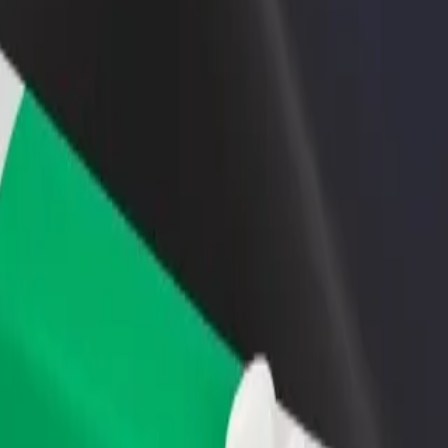
one um restaurante ou loja
Registe-se como gestor de frota
e a mais clientes e aumente as
Adicione a sua frota à Bolt para ganh
as
mais
ulu? Explora os nossos serviços e descobre a solução mais adequada à
Instalar app