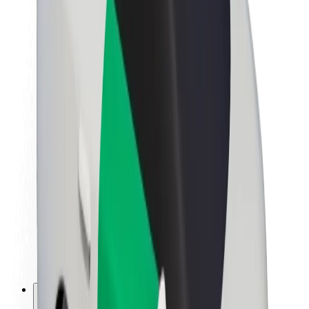
Sobre a Bolt
Sustentabilidade na Bolt
Projeto Zero
Blog
Sala de imprensa
Diretrizes da marca
Missão
Relações com investidores
Liderança
Marca
Imprensa
Fundo Urbano
Segurança