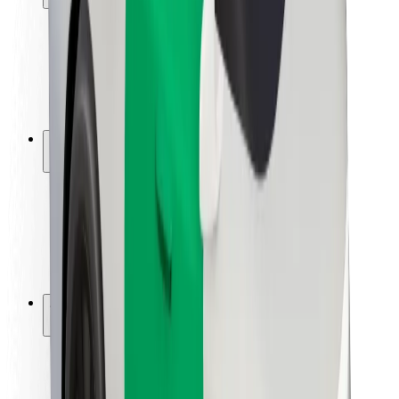
Segurança dos passageiros
Segurança dos motoristas
Segurança das trotinetes
Safety Lab
Cidades
Localizações
Soluções para as cidades
Aeroportos
Estações de carregamento da Bolt
Ajuda
Para passageiros
Para motoristas