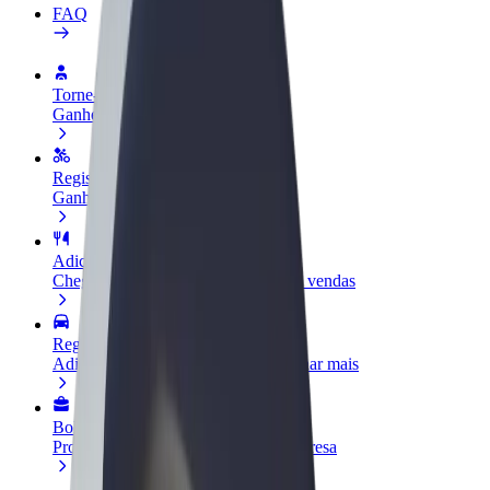
FAQ
Torne-se motorista
Ganhe dinheiro quando quiser
Registe a sua frota de estafetas
Ganhe dinheiro a entregar refeições
Adicione um restaurante ou loja
Chegue a mais clientes e aumente as vendas
Registe-se como gestor de frota
Adicione a sua frota à Bolt para ganhar mais
Bolt for Business
Produtos da Bolt ajustados à sua empresa