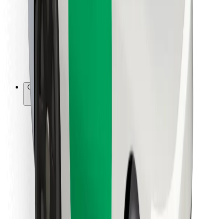
Para estafetas
Bolt Food
Para gestores de frota
Para restaurantes
Bolt for Business
Outros
Fornecedores
Termos & Condições
Cookies
Segurança
Uma viagem em poucos minutos!
Instalar app da Bolt