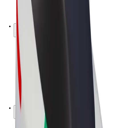
Bicicletas
Bolt Plus
Ganhe com a Bolt
Motoristas
Ganhos de motorista
Estafetas
Ganhos de estafeta
Comerciantes Bolt Food
Frotas
Franchises
Empresa
Carreiras