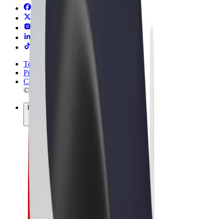
Termos & Condições
Privacidade
Cookies
© 2026 Bolt Technology OÜ
Produtos
Viagens
Trotinetes
Bolt Market
Bolt Food
Bolt Drive
Bolt for Business