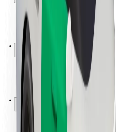
Segurança dos passageiros
Segurança dos motoristas
Segurança das trotinetes
Safety Lab
Cidades
Localizações
Soluções para as cidades
Aeroportos
Estações de carregamento da Bolt
Ajuda
Para passageiros
Para motoristas