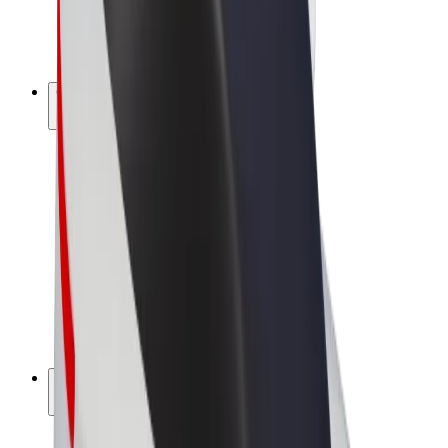
Bicicletas
Bolt Plus
Ganhe com a Bolt
Motoristas
Ganhos de motorista
Estafetas
Ganhos de estafeta
Comerciantes Bolt Food
Frotas
Franchises
Empresa
Carreiras