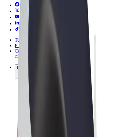
Termos & Condições
Privacidade
Cookies
© 2026 Bolt Technology OÜ
Produtos
Viagens
Trotinetes
Bolt Market
Bolt Food
Bolt Drive
Bolt for Business