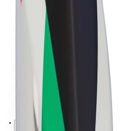
Sobre a Bolt
Sustentabilidade na Bolt
Projeto Zero
Blog
Sala de imprensa
Diretrizes da marca
Missão
Relações com investidores
Liderança
Marca
Imprensa
Fundo Urbano
Segurança