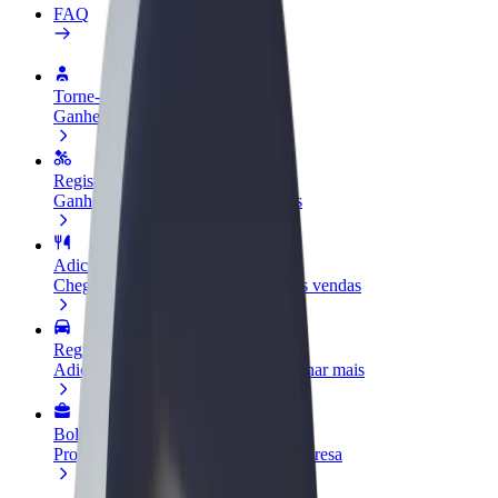
FAQ
Torne-se motorista
Ganhe dinheiro quando quiser
Registe a sua frota de estafetas
Ganhe dinheiro a entregar refeições
Adicione um restaurante ou loja
Chegue a mais clientes e aumente as vendas
Registe-se como gestor de frota
Adicione a sua frota à Bolt para ganhar mais
Bolt for Business
Produtos da Bolt ajustados à sua empresa