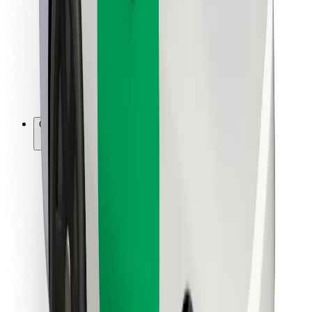
Para estafetas
Bolt Food
Para gestores de frota
Para restaurantes
Bolt for Business
Outros
Fornecedores
Termos & Condições
Cookies
Segurança
Uma viagem em poucos minutos!
Instalar app da Bolt