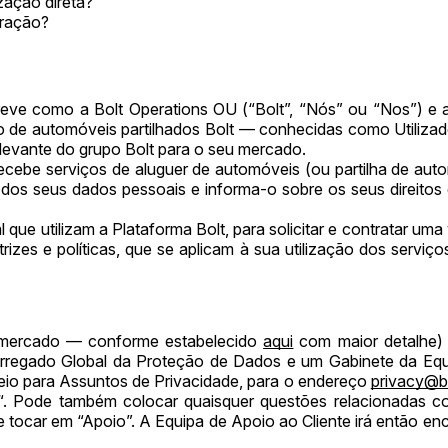
zação direta?
aração?
reve como a Bolt Operations OU (“Bolt”, “Nós” ou “Nos”) e a
ço de automóveis partilhados Bolt — conhecidas como Utilizad
levante do grupo Bolt para o seu mercado.
ecebe serviços de aluguer de automóveis (ou partilha de auto
os seus dados pessoais e informa-o sobre os seus direitos 
l que utilizam a Plataforma Bolt, para solicitar e contratar u
izes e políticas, que se aplicam à sua utilização dos serviç
u mercado — conforme estabelecido
aqui
com maior detalhe) 
arregado Global da Proteção de Dados e um Gabinete da Eq
eio para Assuntos de Privacidade, para o endereço
privacy@b
“. Pode também colocar quaisquer questões relacionadas c
 e tocar em “Apoio”. A Equipa de Apoio ao Cliente irá então e