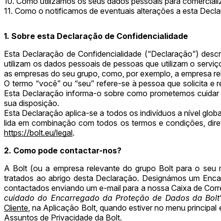
10. Como utilizamos os seus dados pessoais para comerciali
11. Como o notificamos de eventuais alterações a esta Decl
1. Sobre esta Declaração de Confidencialidade
Esta Declaração de Confidencialidade (“Declaração”) desc
utilizam os dados pessoais de pessoas que utilizam o servi
as empresas do seu grupo, como, por exemplo, a empresa re
O termo “você” ou “seu” refere-se à pessoa que solicita e r
Esta Declaração informa-o sobre como prometemos cuidar d
sua disposição.
Esta Declaração aplica-se a todos os indivíduos a nível globa
lida em combinação com todos os termos e condições, diretr
https://bolt.eu/legal
.
2. Como pode contactar-nos?
A Bolt (ou a empresa relevante do grupo Bolt para o se
tratados ao abrigo desta Declaração. Designámos um Enc
contactados enviando um e-mail para a nossa Caixa de Corr
cuidado do Encarregado da Proteção de Dados da Bolt
Cliente
, na Aplicação Bolt, quando estiver no menu principal
Assuntos de Privacidade da Bolt.