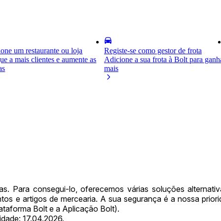
one um restaurante ou loja
Registe-se como gestor de frota
e a mais clientes e aumente as
Adicione a sua frota à Bolt para ganh
as
mais
. Para consegui-lo, oferecemos várias soluções alternativa
ntos e artigos de mercearia. A sua segurança é a nossa priori
lataforma Bolt e a Aplicação Bolt).
idade: 17.04.2026.