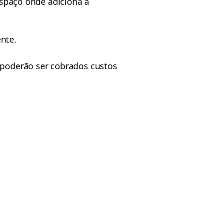
 espaço onde adiciona a
nte.
, poderão ser cobrados custos