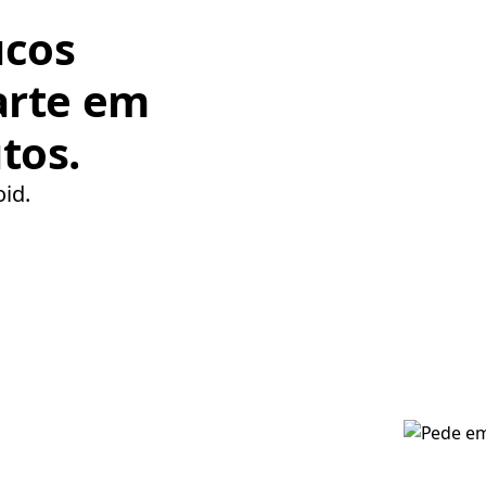
ucos
arte em
tos.
oid.