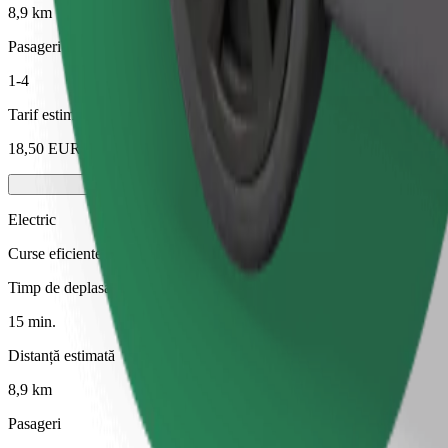
8,9 km
Pasageri
1-4
Tarif estimat
18,50 EUR
Electric
Curse eficiente cu vehicule complet electrice
Timp de deplasare estimat
15 min.
Distanță estimată
8,9 km
Pasageri