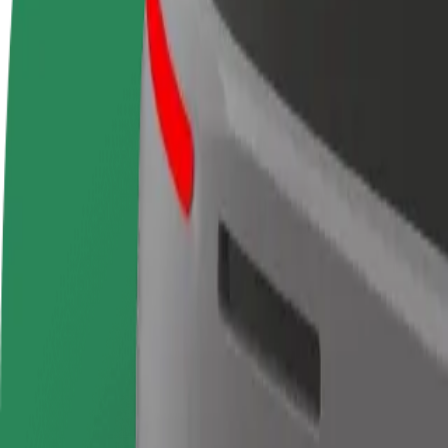
Întrebări frecvente
Devino șofer partener
Devino curier partener Bolt
A
Câștigă bani după
Livrează mâncare și câștigă bani
m
propriile reguli
săptămânal
O
c
Cum să ajungi de la IFEMA Madrid la Estación de 
Cauți cel mai bun mod de a ajunge de la IFEMA Madrid la Estación de C
De la
IFEMA Madrid
Către
Estación de Chamartín
Confort și comoditate la câteva clicuri distanță!
Bolt