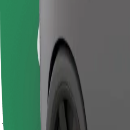
Curse de încredere cu mașini standard de dimensiuni medii.
Timp de deplasare estimat
15 min.
Distanță estimată
8,9 km
Pasageri
1-4
Tarif estimat
13,40 EUR
Bolt Business
Mașini mai mari, cu extra spațiu pentru picioare și depozitare
Timp de deplasare estimat