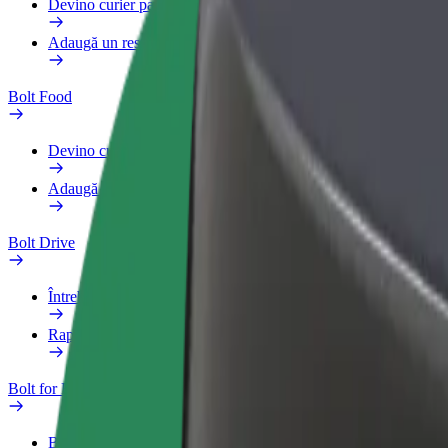
Devino curier partener Bolt
Adaugă un restaurant sau un magazin
Bolt Food
Devino curier partener Bolt
Adaugă un restaurant sau un magazin
Bolt Drive
Întrebări frecvente
Raportează un vehicul
Bolt for Business
Beneficii