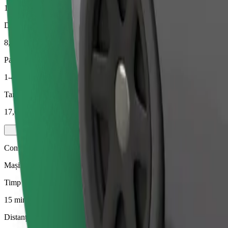
15 min.
Distanță estimată
8,9 km
Pasageri
1-4
Tarif estimat
17,00 EUR
Confort
Mașini mai mari, cu extra spațiu pentru picioare și depozitare
Timp de deplasare estimat
15 min.
Distanță estimată