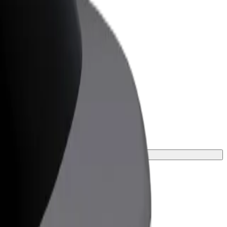
Bolt for Business
Produse și servicii Bolt adaptate pentru
afacerea ta
tru nevoile tale.