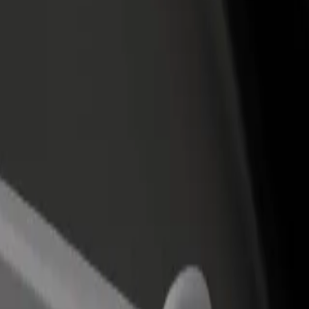
daugă un restaurant sau un
Înscrie-te ca proprietar de flotă
agazin
Adaugă-ți flota la Bolt și mărește-ți
bține mai mulți clienți și mărește-ți
veniturile
âștigurile
Chamartín
hamartín? Explorează serviciile noastre și găsește-l pe cel perfect pen
Descarcă aplicația