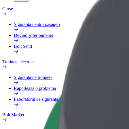
Curse
Siguranță pentru pasageri
Devino șofer partener
Bolt Send
Trotinete electrice
Siguranță pe trotinete
Raportează o problemă
Laboratorul de siguranță
Bolt Market