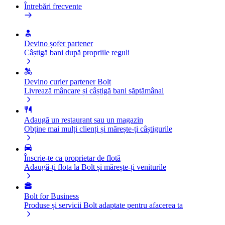
Întrebări frecvente
Devino șofer partener
Câștigă bani după propriile reguli
Devino curier partener Bolt
Livrează mâncare și câștigă bani săptămânal
Adaugă un restaurant sau un magazin
Obține mai mulți clienți și mărește-ți câștigurile
Înscrie-te ca proprietar de flotă
Adaugă-ți flota la Bolt și mărește-ți veniturile
Bolt for Business
Produse și servicii Bolt adaptate pentru afacerea ta