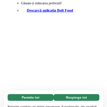
Găsește-ți mâncarea preferată!
Descarcă aplicația Bolt Food
Permite tot
Respinge tot
Necesare (65)
Modulele cookie necesare contribuie la
Aflați mai multe
Folosim cookie-uri strict necesare, funcționale, de analiză