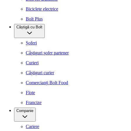
Biciclete electrice
Bolt Plus
Câștigă cu Bolt
Șoferi
Câștiguri șofer partener
Curieri
Câștiguri curier
Comercianți Bolt Food
Flote
Francize
Companie
Cariere