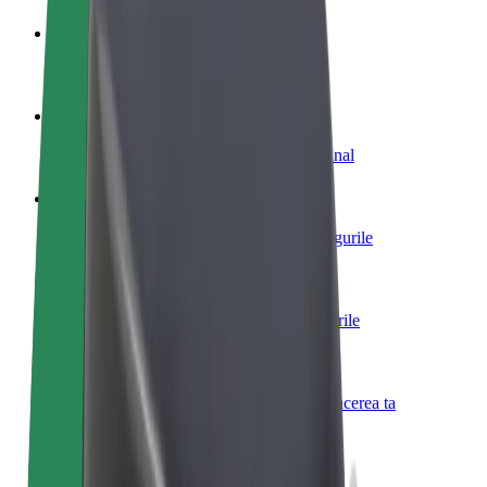
Devino șofer partener
Câștigă bani după propriile reguli
Devino curier partener Bolt
Livrează mâncare și câștigă bani săptămânal
Adaugă un restaurant sau un magazin
Obține mai mulți clienți și mărește-ți câștigurile
Înscrie-te ca proprietar de flotă
Adaugă-ți flota la Bolt și mărește-ți veniturile
Bolt for Business
Produse și servicii Bolt adaptate pentru afacerea ta