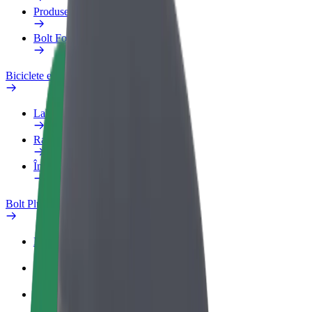
Produse
Bolt Food for Business
Biciclete electrice
Laboratorul de siguranță
Raportează o problemă
Întrebări frecvente
Bolt Plus
Beneficii
Cum devii membru
Întrebări frecvente