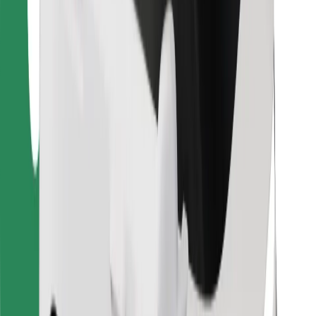
Bolt Food
Pentru proprietarii de flotă
Pentru restaurante
Bolt For Business
Altă sumă
Furnizori
Termene & Condiții
Cookie-uri
Securitate
Obții o cursă în câteva minute!
Descarcă aplicația Bolt
Găsește-ți mâncarea preferată!