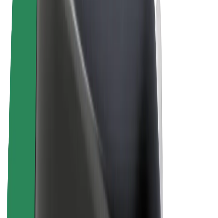
Termene & Condiții
Confidențialitate
Cookie-uri
© 2026 Bolt Technology OÜ
Produse
Curse
Trotinete electrice
Bolt Market
Bolt Food
Bolt Drive
Bolt for Business
Biciclete electrice