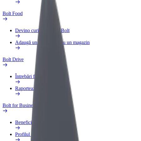
Bolt Food
Devino curier partener Bolt
Adaugă un restaurant sau un magazin
Bolt Drive
Întrebări frecvente
Raportează un vehicul
Bolt for Business
Beneficii
Profilul de Serviciu