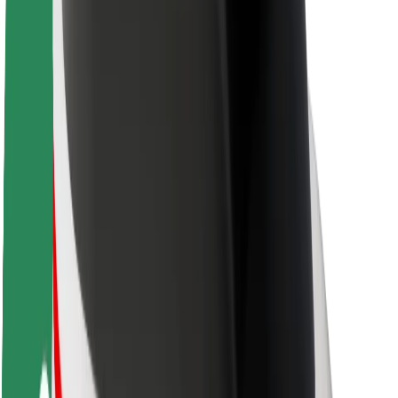
Sustenabilitatea la Bolt
Proiectul Zero
Blog
Centrul de presă
Manual de brand
Misiune
Relații cu investitorii
Conducere
Brand
Presă
Fondul Urban
Siguranță
Siguranță pentru pasageri