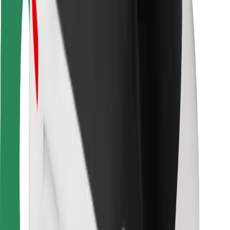
Siguranță pentru șoferi
Siguranță pe trotinete
Laboratorul de siguranță
Orașe
Locații
Soluții pentru orașe
Aeroporturi
Stații de încărcare Bolt
Asistență
Pentru pasageri
Pentru șoferi
Pentru curieri