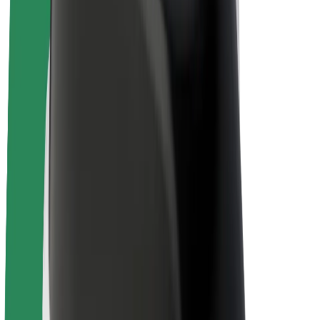
Bolt Plus
Câștigă cu Bolt
Șoferi
Câștiguri șofer partener
Curieri
Câștiguri curier
Comercianți Bolt Food
Flote
Francize
Companie
Cariere
Despre Bolt