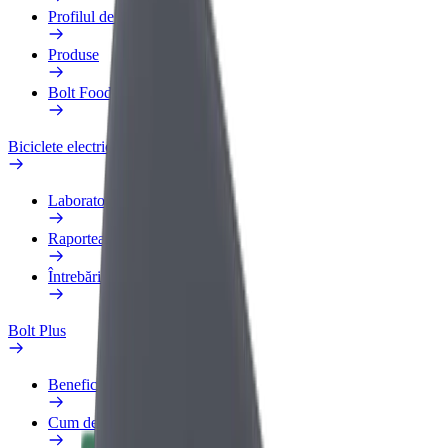
Profilul de Serviciu
Produse
Bolt Food for Business
Biciclete electrice
Laboratorul de siguranță
Raportează o problemă
Întrebări frecvente
Bolt Plus
Beneficii
Cum devii membru