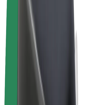
Biciclete electrice
Bolt Plus
Câștigă cu Bolt
Șoferi
Câștiguri șofer partener
Curieri
Câștiguri curier
Comercianți Bolt Food
Flote
Francize
Companie
Cariere