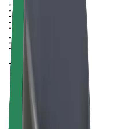
Termene & Condiții
Confidențialitate
Cookie-uri
© 2026 Bolt Technology OÜ
Produse
Curse
Trotinete electrice
Bolt Market
Bolt Food
Bolt Drive
Bolt for Business