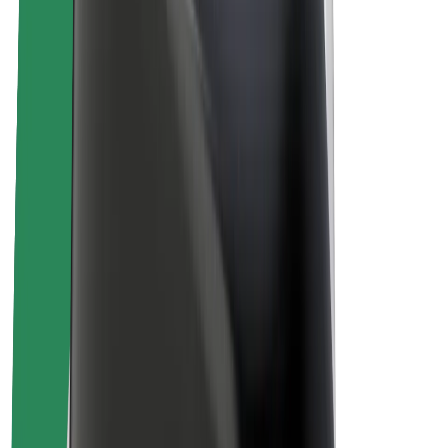
Despre Bolt
Sustenabilitatea la Bolt
Proiectul Zero
Blog
Centrul de presă
Manual de brand
Misiune
Relații cu investitorii
Conducere
Brand
Presă
Fondul Urban
Siguranță