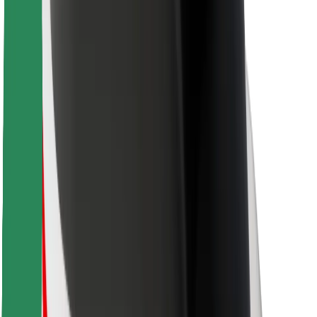
Pentru curieri
Bolt Food
Pentru proprietarii de flotă
Pentru restaurante
Bolt For Business
Altă sumă
Furnizori
Termene & Condiții
Cookie-uri
Securitate
Obții o cursă în câteva minute!
Descarcă aplicația Bolt