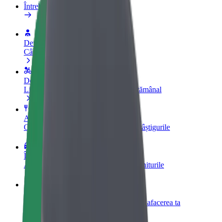
Întrebări frecvente
Devino șofer partener
Câștigă bani după propriile reguli
Devino curier partener Bolt
Livrează mâncare și câștigă bani săptămânal
Adaugă un restaurant sau un magazin
Obține mai mulți clienți și mărește-ți câștigurile
Înscrie-te ca proprietar de flotă
Adaugă-ți flota la Bolt și mărește-ți veniturile
Bolt for Business
Produse și servicii Bolt adaptate pentru afacerea ta