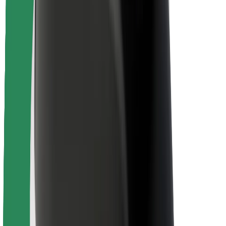
Siguranță pentru pasageri
Siguranță pentru șoferi
Siguranță pe trotinete
Laboratorul de siguranță
Orașe
Locații
Soluții pentru orașe
Aeroporturi
Stații de încărcare Bolt
Asistență
Pentru pasageri
Pentru șoferi