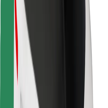
Găsește-ți mâncarea preferată!
Descarcă aplicația Bolt Food