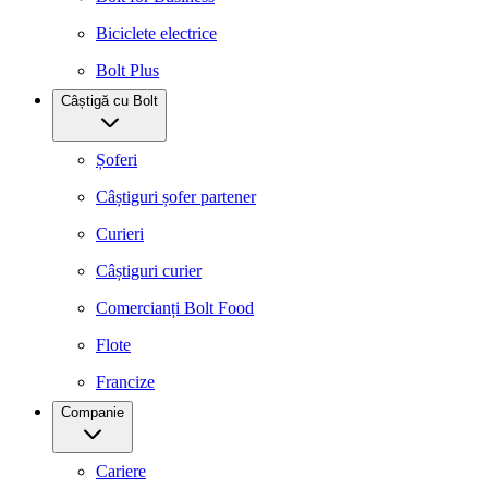
Biciclete electrice
Bolt Plus
Câștigă cu Bolt
Șoferi
Câștiguri șofer partener
Curieri
Câștiguri curier
Comercianți Bolt Food
Flote
Francize
Companie
Cariere