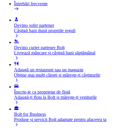
Întrebări frecvente
Devino șofer partener
Câștigă bani după propriile reguli
Devino curier partener Bolt
Livrează mâncare și câștigă bani săptămânal
Adaugă un restaurant sau un magazin
Obține mai mulți clienți și mărește-ți câștigurile
Înscrie-te ca proprietar de flotă
Adaugă-ți flota la Bolt și mărește-ți veniturile
Bolt for Business
Produse și servicii Bolt adaptate pentru afacerea ta