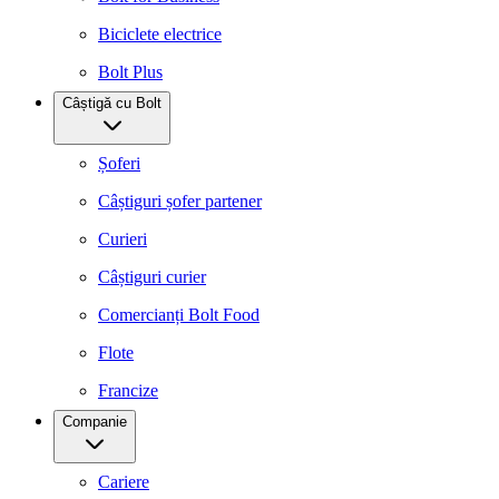
Biciclete electrice
Bolt Plus
Câștigă cu Bolt
Șoferi
Câștiguri șofer partener
Curieri
Câștiguri curier
Comercianți Bolt Food
Flote
Francize
Companie
Cariere