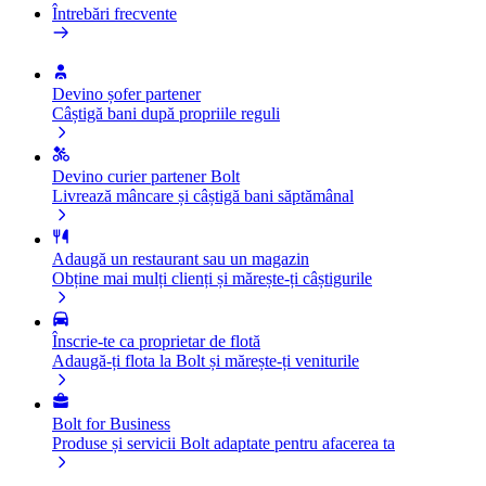
Întrebări frecvente
Devino șofer partener
Câștigă bani după propriile reguli
Devino curier partener Bolt
Livrează mâncare și câștigă bani săptămânal
Adaugă un restaurant sau un magazin
Obține mai mulți clienți și mărește-ți câștigurile
Înscrie-te ca proprietar de flotă
Adaugă-ți flota la Bolt și mărește-ți veniturile
Bolt for Business
Produse și servicii Bolt adaptate pentru afacerea ta