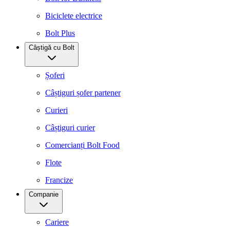
Biciclete electrice
Bolt Plus
Câștigă cu Bolt
Șoferi
Câștiguri șofer partener
Curieri
Câștiguri curier
Comercianți Bolt Food
Flote
Francize
Companie
Cariere