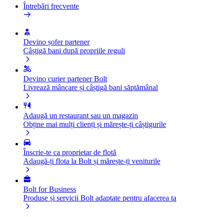
Întrebări frecvente
Devino șofer partener
Câștigă bani după propriile reguli
Devino curier partener Bolt
Livrează mâncare și câștigă bani săptămânal
Adaugă un restaurant sau un magazin
Obține mai mulți clienți și mărește-ți câștigurile
Înscrie-te ca proprietar de flotă
Adaugă-ți flota la Bolt și mărește-ți veniturile
Bolt for Business
Produse și servicii Bolt adaptate pentru afacerea ta