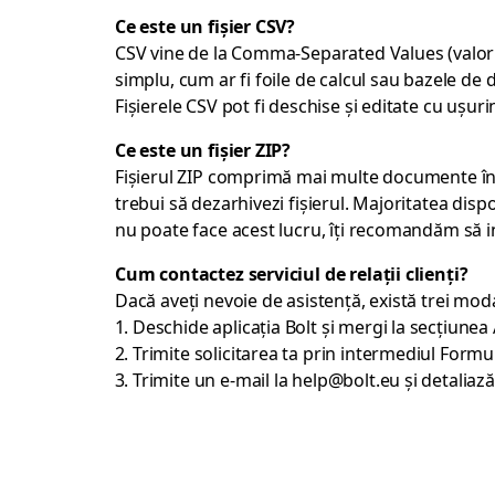
Ce este un fișier CSV?
CSV vine de la Comma-Separated Values (valori 
simplu, cum ar fi foile de calcul sau bazele de d
Fișierele CSV pot fi deschise și editate cu ușuri
Ce este un fișier ZIP?
Fișierul ZIP comprimă mai multe documente înt
trebui să dezarhivezi fișierul. Majoritatea disp
nu poate face acest lucru, îți recomandăm să in
Cum contactez serviciul de relații clienți?
Dacă aveți nevoie de asistență, există trei modali
Deschide aplicația Bolt și mergi la secțiunea
Trimite solicitarea ta prin intermediul
Formul
Trimite un e-mail la
help@bolt.eu
și detaliaz