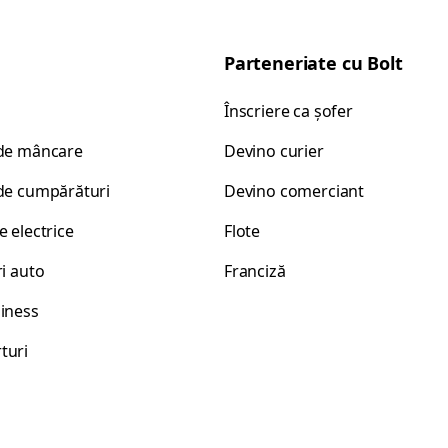
Parteneriate cu Bolt
Înscriere ca șofer
 de mâncare
Devino curier
 de cumpărături
Devino comerciant
e electrice
Flote
ri auto
Franciză
siness
turi