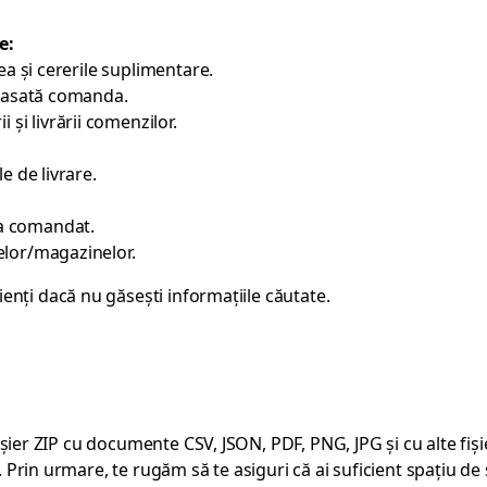
e:
tea și cererile suplimentare.
 plasată comanda.
și livrării comenzilor.
le de livrare.
-a comandat.
telor/magazinelor.
ienți
dacă nu găsești informațiile căutate.
șier ZIP cu documente CSV, JSON, PDF, PNG, JPG și cu alte fișie
Prin urmare, te rugăm să te asiguri că ai suficient spațiu de 