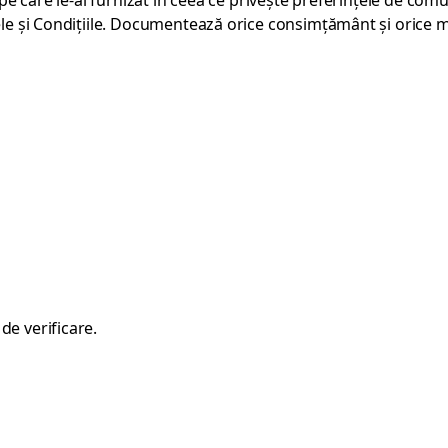
 pe care le-ai furnizat în ceea ce privește preferințele de com
ele și Condițiile. Documentează orice consimțământ și orice m
de verificare.