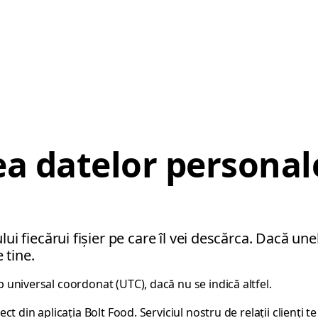
a datelor personal
lui fiecărui fișier pe care îl vei descărca. Dacă u
 tine.
 universal coordonat (UTC), dacă nu se indică altfel.
t din aplicația Bolt Food. Serviciul nostru de relații clienți t