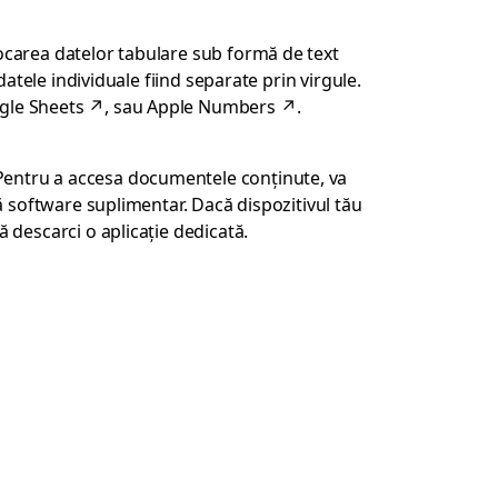
tocarea datelor tabulare sub formă de text
datele individuale fiind separate prin virgule.
gle Sheets
↗
, sau
Apple Numbers
↗
.
 Pentru a accesa documentele conținute, va
ră software suplimentar. Dacă dispozitivul tău
 descarci o aplicație dedicată.