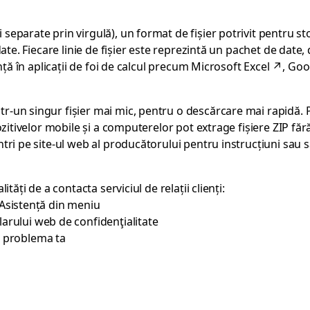
separate prin virgulă), un format de fișier potrivit pentru s
ate. Fiecare linie de fișier este reprezintă un pachet de date, 
nță în aplicații de foi de calcul precum
Microsoft Excel
↗
,
Goo
r-un singur fișier mai mic, pentru o descărcare mai rapidă.
ozitivelor mobile și a computerelor pot extrage fișiere ZIP fă
tri pe site-ul web al producătorului pentru instrucțiuni sau să
tăți de a contacta serviciul de relații clienți:
 Asistență din meniu
arului web de confidenţialitate
ă problema ta