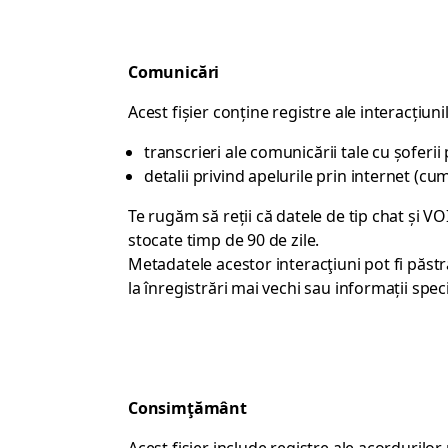
Comunicări
Acest fișier conține registre ale interacțiunilo
transcrieri ale comunicării tale cu șoferii 
detalii privind apelurile prin internet (cum 
Te rugăm să reții că datele de tip chat și V
stocate timp de 90 de zile.
Metadatele acestor interacţiuni pot fi păst
la înregistrări mai vechi sau informații spe
Consimţământ