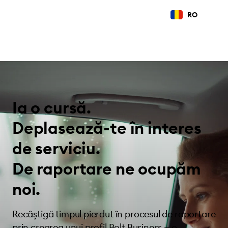
RO
Ia o cursă.
Deplasează-te în interes
de serviciu.
De raportare ne ocupăm
noi.
Recâștigă timpul pierdut în procesul de raportare
prin crearea unui profil Bolt Business — o