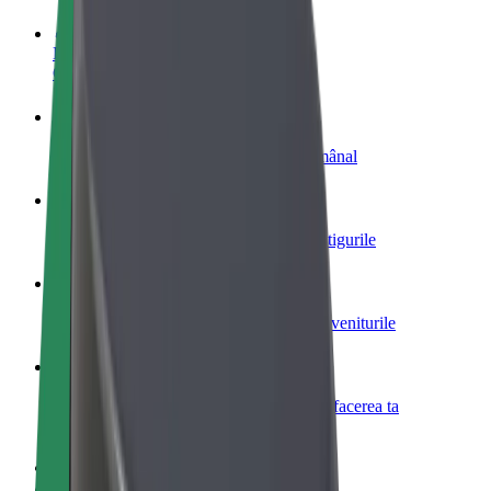
Devino șofer
Câștigă bani după propriile reguli
Devino curier
Livrează mâncare și câștigă bani săptămânal
Adaugă un restaurant sau un magazin
Obține mai mulți clienți și mărește-ți câștigurile
Înscrie-te ca administrator de flotă
Înregistrează-ți flota la Bolt și mărește-ți veniturile
Bolt for Business
Produse și servicii Bolt adaptate pentru afacerea ta