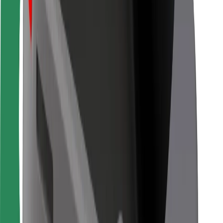
Bolt Food
Pentru proprietarii de flotă
Pentru restaurante
Bolt For Business
Altele
Furnizori
Termeni și Condiții
Cookie-uri
Securitate
Obține o cursă în câteva minute!
Descarcă aplicația Bolt
Găsește mâncarea preferată!