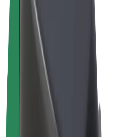
Termeni și Condiții
Confidențialitate
Cookie-uri
© 2026 Bolt Technology OÜ
Produse
Curse
Trotinete
Bolt Market
Bolt Food
Bolt Drive
Bolt for Business
Biciclete electrice