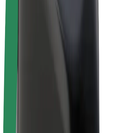
Bolt Plus
Câștigă cu Bolt
Șoferi
Câștiguri șofer partener
Curieri
Câștiguri curier
Comercianți Bolt Food
Flote
Francize
Companie
Cariere
Despre Bolt