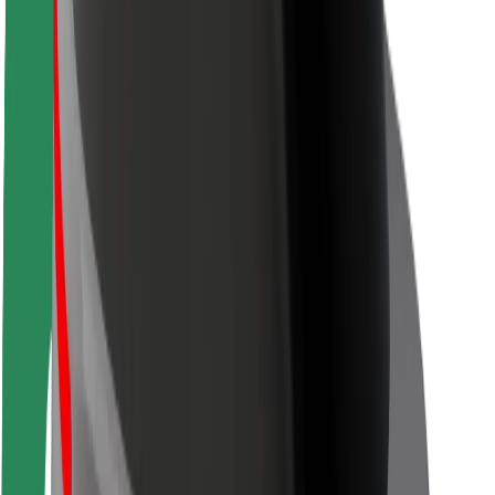
Siguranță pentru șoferi
Siguranță pe trotinete
Laboratorul de siguranță
Orașe
Locații
Soluții pentru orașe
Aeroporturi
Stații de încărcare Bolt
Serviciul de relații clienți
Pentru pasageri
Pentru șoferi
Pentru curieri