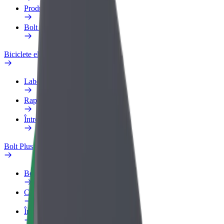
Produse
Bolt Food for Business
Biciclete electrice
Laboratorul de siguranță
Raportează o problemă
Întrebări frecvente
Bolt Plus
Beneficii
Cum devii membru
Întrebări frecvente