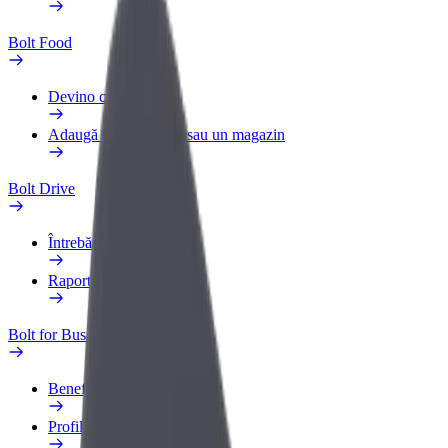
Bolt Food
Devino curier
Adaugă un restaurant sau un magazin
Bolt Drive
Întrebări frecvente
Raportează un vehicul
Bolt for Business
Beneficii
Profilul de Serviciu