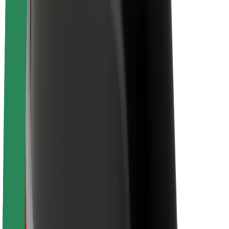
Sustenabilitatea la Bolt
Proiectul Zero
Blog
Centrul de presă
Manual de brand
Misiune
Relații cu investitorii
Conducere
Brand
Presă
Fondul Urban
Siguranță
Siguranță pentru pasageri