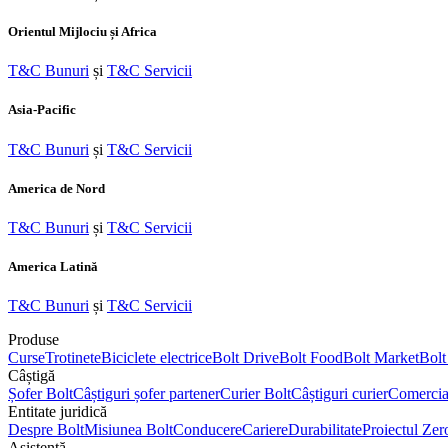
Orientul Mijlociu și Africa
T&C Bunuri
și
T&C Servicii
Asia-Pacific
T&C Bunuri
și
T&C Servicii
America de Nord
T&C Bunuri
și
T&C Servicii
America Latină
T&C Bunuri
și
T&C Servicii
Produse
Curse
Trotinete
Biciclete electrice
Bolt Drive
Bolt Food
Bolt Market
Bolt
Câștigă
Șofer Bolt
Câștiguri șofer partener
Curier Bolt
Câștiguri curier
Comercia
Entitate juridică
Despre Bolt
Misiunea Bolt
Conducere
Cariere
Durabilitate
Proiectul Zer
Asistenţă