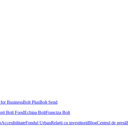
 for Business
Bolt Plus
Bolt Send
nți Bolt Food
Echipa Bolt
Franciza Bolt
o
Accesibilitate
Fondul Urban
Relații cu investitorii
Blog
Centrul de presă