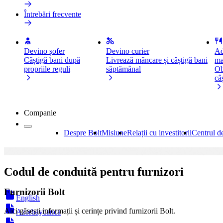
Întrebări frecvente
Devino șofer
Devino curier
Ad
Câștigă bani după
Livrează mâncare și câștigă bani
ma
propriile reguli
săptămânal
Ob
câ
Companie
Despre Bolt
Misiune
Relații cu investitorii
Centrul d
Codul de conduită pentru furnizori
Furnizorii Bolt
English
Aici găsești informații și cerințe privind furnizorii Bolt.
Azərbaycanca