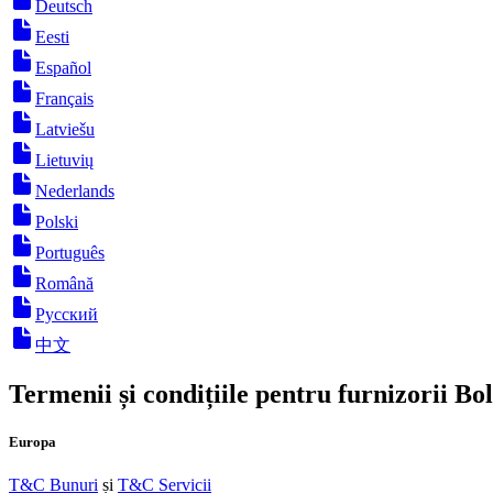
Deutsch
Eesti
Español
Français
Latviešu
Lietuvių
Nederlands
Polski
Português
Română
Русский
中文
Termenii și condițiile pentru furnizorii Bol
Europa
T&C Bunuri
și
T&C Servicii