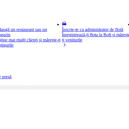
augă un restaurant sau un
Înscrie-te ca administrator de flotă
gazin
Înregistrează-ți flota la Bolt și măreșt
ține mai mulți clienți și mărește-ți
ți veniturile
știgurile
e presă