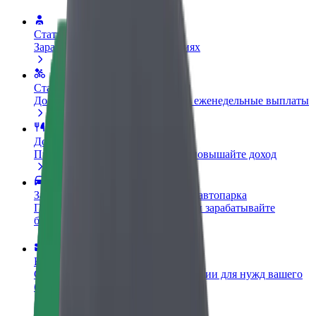
Стать водителем
Зарабатывайте на ваших условиях
Стать курьером
Доставляйте заказы и получайте еженедельные выплаты
Добавить ресторан или магазин
Привлекайте новых клиентов и повышайте доход
Зарегистрироваться как владелец автопарка
Подключите ваш автопарк к Bolt и зарабатывайте
больше
Bolt for Business
Сервисы Bolt в идеальной пропорции для нужд вашего
бизнеса