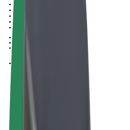
Пользовательское соглашение
Конфиденциальность
Файлы cookies
© 2026 Bolt Technology OÜ
Сервисы
Поездки
Электросамокаты
Bolt Market
Bolt Food
Bolt Drive
Bolt for Business