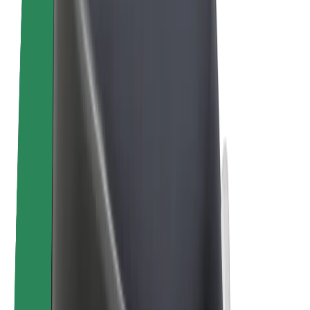
Электровелосипеды
Bolt Plus
Зарабатывайте с Bolt
Водители
Заработок водителя
Курьеры
Заработок курьера
Торговые партнёры Bolt Food
Автопарки
Франшизы
Компания
Вакансии