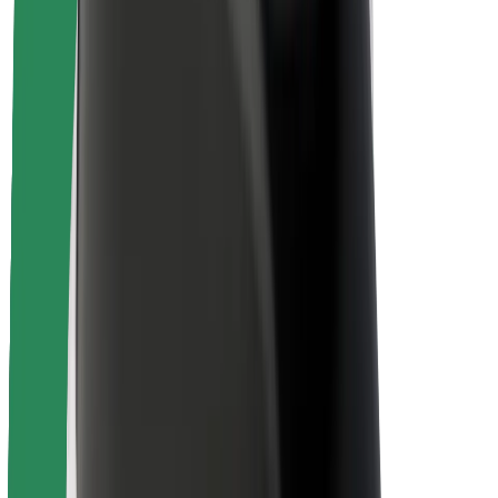
Безопасность пассажиров
Безопасность водителей
Безопасность самокатов
Лаборатория безопасности
Города
Регионы
Решения для городской среды
Аэропорты
Зарядные док-станции Bolt
Поддержка
Для клиентов
Для водителей