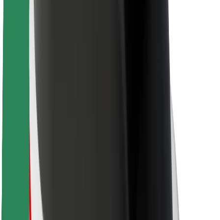
Для курьеров
Bolt Food
Для владельцев автопарков
Для ресторанов
Bolt for Business
Прочее
Поставщики
Пользовательское соглашение
Файлы cookies
Безопасность
Подача за считаные минуты!
Скачать приложение Bolt