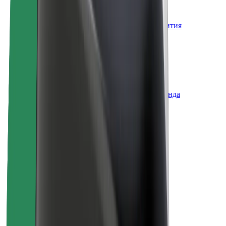
О компании Bolt
Наша концепция устойчивого развития
Инициатива Project Zero
Блог
Пресс-центр
Руководство по использованию бренда
Миссия
Для инвесторов
Руководство
Бренд
Медиа
Фонд Urban Fund
Безопасность