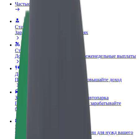
Частые вопросы
Стать водителем
Зарабатывайте на ваших условиях
Стать курьером
Доставляйте заказы и получайте еженедельные выплаты
Добавить ресторан или магазин
Привлекайте новых клиентов и повышайте доход
Зарегистрироваться как владелец автопарка
Подключите ваш автопарк к Bolt и зарабатывайте
больше
Bolt for Business
Сервисы Bolt в идеальной пропорции для нужд вашего
бизнеса