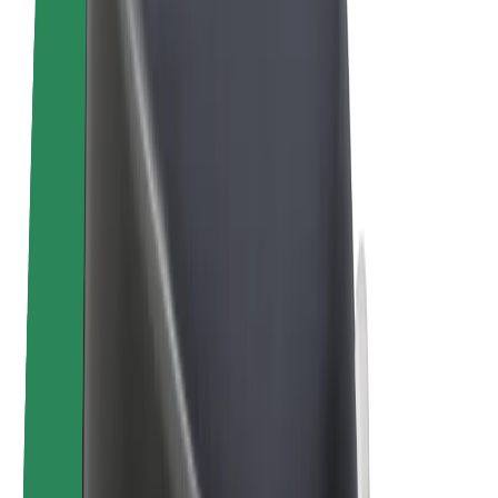
Bolt for Business
Электровелосипеды
Bolt Plus
Зарабатывайте с Bolt
Водители
Заработок водителя
Курьеры
Заработок курьера
Торговые партнёры Bolt Food
Автопарки
Франшизы
Компания