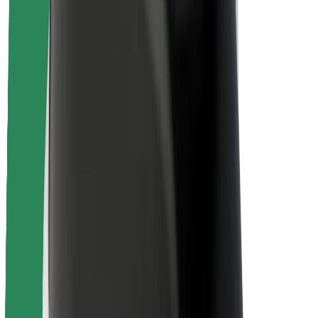
Безопасность
Безопасность пассажиров
Безопасность водителей
Безопасность самокатов
Лаборатория безопасности
Города
Регионы
Решения для городской среды
Аэропорты
Зарядные док-станции Bolt
Поддержка
Для клиентов