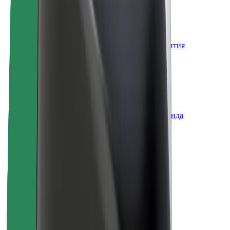
Вакансии
О компании Bolt
Наша концепция устойчивого развития
Инициатива Project Zero
Блог
Пресс-центр
Руководство по использованию бренда
Миссия
Для инвесторов
Руководство
Бренд
Медиа
Фонд Urban Fund