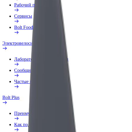
Рабочий профиль
Сервисы
Bolt Food для бизнеса
Электровелосипеды
Лаборатория безопасности
Сообщить о нарушении
Частые вопросы
Bolt Plus
Преимущества
Как подключиться