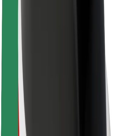
Для водителей
Для курьеров
Bolt Food
Для владельцев автопарков
Для ресторанов
Bolt for Business
Прочее
Поставщики
Пользовательское соглашение
Файлы cookies
Безопасность
Подача за считаные минуты!