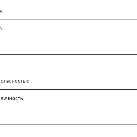
м
а
зопасностью
 личность