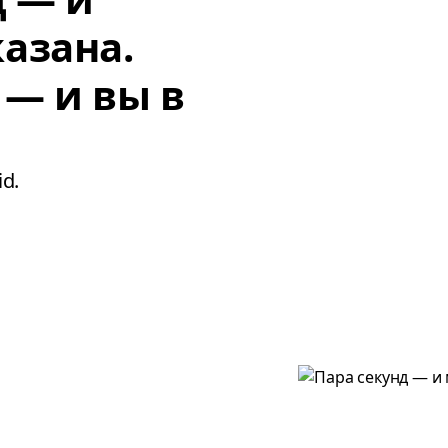
азана.
 — и вы в
d.