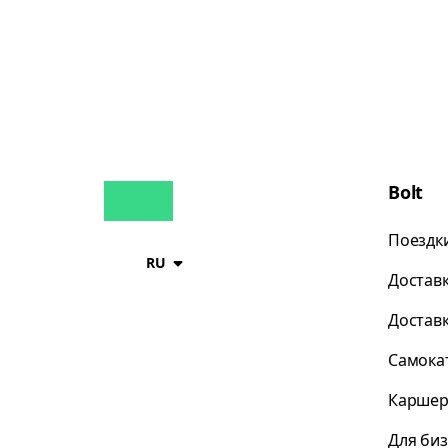
Bolt
Поездк
RU
Достав
Достав
Самока
Каршер
Для би