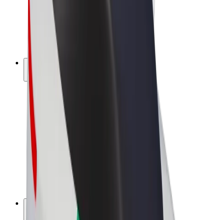
Bolt for Business
Электровелосипеды
Bolt Plus
Зарабатывайте с Bolt
Водители
Заработок водителя
Курьеры
Заработок курьера
Торговые партнёры Bolt Food
Автопарки
Франшизы
Компания