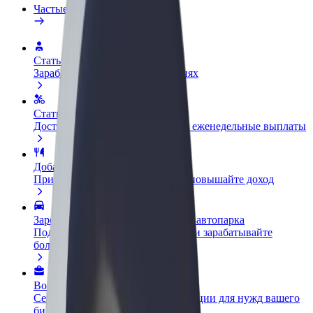
Частые вопросы
Стать водителем
Зарабатывайте на ваших условиях
Стать курьером
Доставляйте заказы и получайте еженедельные выплаты
Добавить ресторан или магазин
Привлекайте новых клиентов и повышайте доход
Зарегистрироваться как владелец автопарка
Подключите ваш автопарк к Bolt и зарабатывайте
больше
Bolt for Business
Сервисы Bolt в идеальной пропорции для нужд вашего
бизнеса