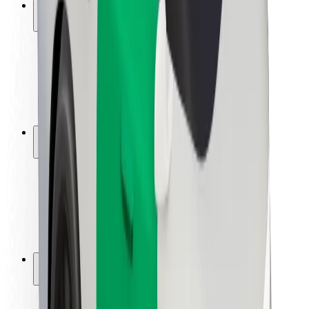
Безопасность
Безопасность пассажиров
Безопасность водителей
Безопасность самокатов
Лаборатория безопасности
Города
Регионы
Решения для городской среды
Аэропорты
Зарядные док-станции Bolt
Поддержка
Для клиентов