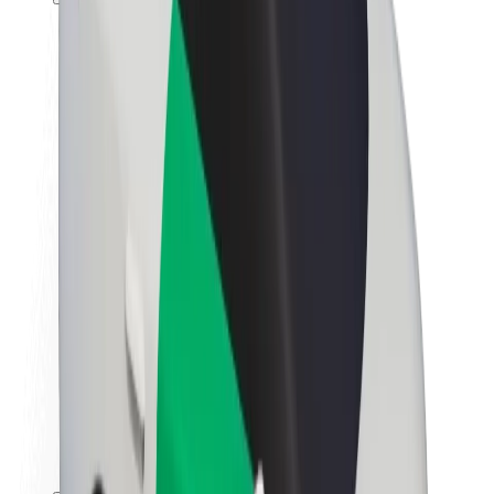
Вакансии
О компании Bolt
Наша концепция устойчивого развития
Инициатива Project Zero
Блог
Пресс-центр
Руководство по использованию бренда
Миссия
Для инвесторов
Руководство
Бренд
Медиа
Фонд Urban Fund