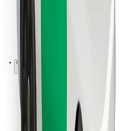
Для водителей
Для курьеров
Bolt Food
Для владельцев автопарков
Для ресторанов
Bolt for Business
Прочее
Поставщики
Пользовательское соглашение
Файлы cookies
Безопасность
Подача за считаные минуты!