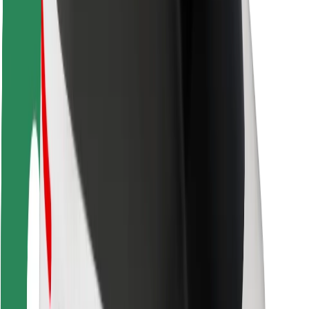
Безопасность пассажиров
Безопасность водителей
Безопасность самокатов
Лаборатория безопасности
Города
Регионы
Решения для городской среды
Аэропорты
Зарядные док-станции Bolt
Поддержка
Для клиентов
Для водителей