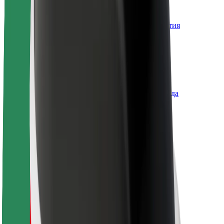
О компании Bolt
Наша концепция устойчивого развития
Инициатива Project Zero
Блог
Пресс-центр
Руководство по использованию бренда
Миссия
Для инвесторов
Руководство
Бренд
Медиа
Фонд Urban Fund
Безопасность