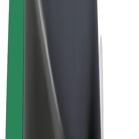
Пользовательское соглашение
Конфиденциальность
Файлы cookies
© 2026 Bolt Technology OÜ
Сервисы
Поездки
Электросамокаты
Bolt Market
Bolt Food
Bolt Drive
Bolt for Business