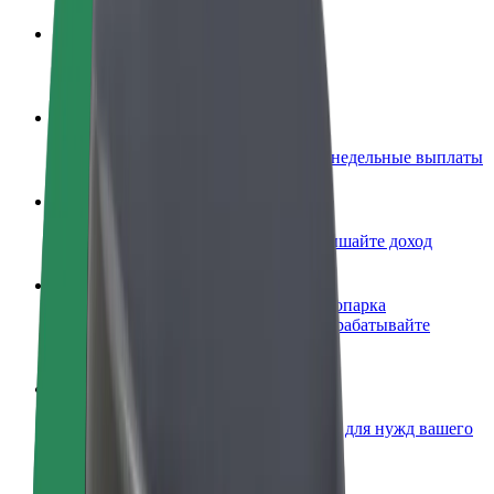
Стать водителем
Зарабатывайте на ваших условиях
Стать курьером
Доставляйте заказы и получайте еженедельные выплаты
Добавить ресторан или магазин
Привлекайте новых клиентов и повышайте доход
Зарегистрироваться как владелец автопарка
Подключите ваш автопарк к Bolt и зарабатывайте
больше
Bolt for Business
Сервисы Bolt в идеальной пропорции для нужд вашего
бизнеса