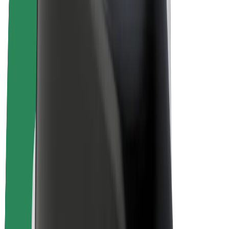
Электровелосипеды
Bolt Plus
Зарабатывайте с Bolt
Водители
Заработок водителя
Курьеры
Заработок курьера
Торговые партнёры Bolt Food
Автопарки
Франшизы
Компания
Вакансии