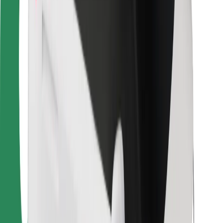
Для курьеров
Bolt Food
Для владельцев автопарков
Для ресторанов
Bolt for Business
Прочее
Поставщики
Пользовательское соглашение
Файлы cookies
Безопасность
Подача за считаные минуты!
Скачать приложение Bolt