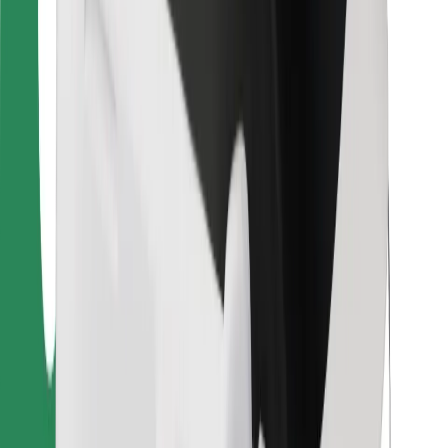
Для водителей
Для курьеров
Bolt Food
Для владельцев автопарков
Для ресторанов
Bolt for Business
Прочее
Поставщики
Пользовательское соглашение
Файлы cookies
Безопасность
Подача за считаные минуты!