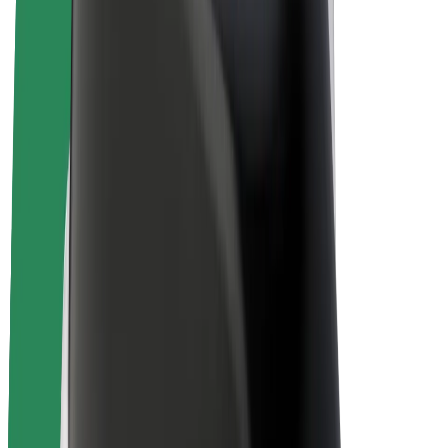
Bolt for Business
Электровелосипеды
Bolt Plus
Зарабатывайте с Bolt
Водители
Заработок водителя
Курьеры
Заработок курьера
Торговые партнёры Bolt Food
Автопарки
Франшизы
Компания