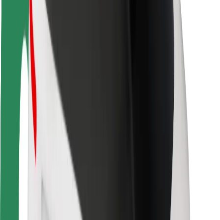
Безопасность
Безопасность пассажиров
Безопасность водителей
Безопасность самокатов
Лаборатория безопасности
Города
Регионы
Решения для городской среды
Аэропорты
Зарядные док-станции Bolt
Поддержка
Для клиентов