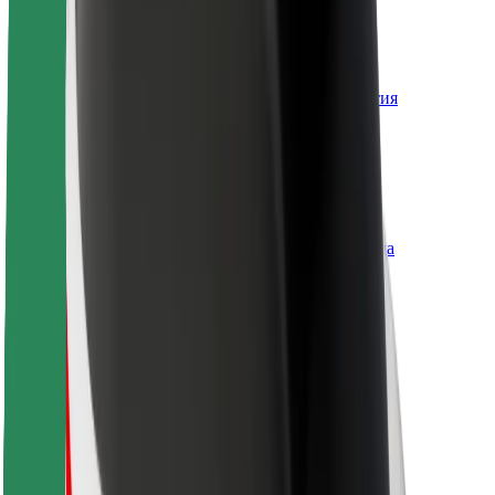
Вакансии
О компании Bolt
Наша концепция устойчивого развития
Инициатива Project Zero
Блог
Пресс-центр
Руководство по использованию бренда
Миссия
Для инвесторов
Руководство
Бренд
Медиа
Фонд Urban Fund