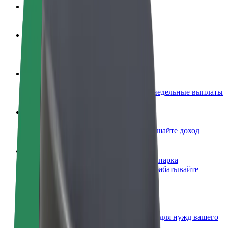
Частые вопросы
Стать водителем
Зарабатывайте на ваших условиях
Стать курьером
Доставляйте заказы и получайте еженедельные выплаты
Добавить ресторан или магазин
Привлекайте новых клиентов и повышайте доход
Зарегистрироваться как владелец автопарка
Подключите ваш автопарк к Bolt и зарабатывайте
больше
Bolt for Business
Сервисы Bolt в идеальной пропорции для нужд вашего
бизнеса