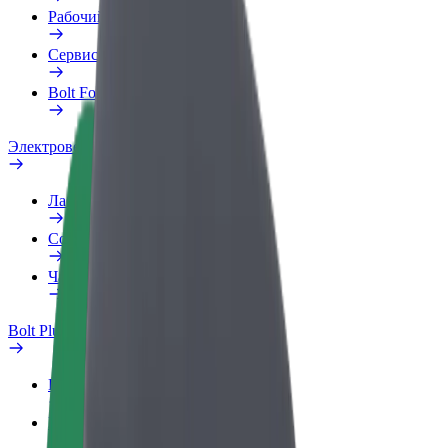
Рабочий профиль
Сервисы
Bolt Food для бизнеса
Электровелосипеды
Лаборатория безопасности
Сообщить о нарушении
Частые вопросы
Bolt Plus
Преимущества
Как подключиться