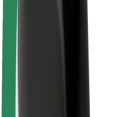
Безопасность
Безопасность пассажиров
Безопасность водителей
Безопасность самокатов
Лаборатория безопасности
Города
Регионы
Решения для городской среды
Аэропорты
Зарядные док-станции Bolt
Поддержка
Для клиентов