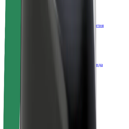
Вакансии
О компании Bolt
Наша концепция устойчивого развития
Инициатива Project Zero
Блог
Пресс-центр
Руководство по использованию бренда
Миссия
Для инвесторов
Руководство
Бренд
Медиа
Фонд Urban Fund