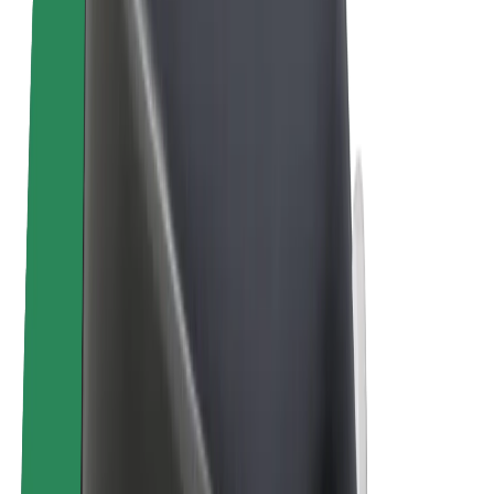
Bolt for Business
Электровелосипеды
Bolt Plus
Зарабатывайте с Bolt
Водители
Заработок водителя
Курьеры
Заработок курьера
Торговые партнёры Bolt Food
Автопарки
Франшизы
Компания