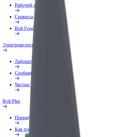
Рабочий профиль
Сервисы
Bolt Food для бизнеса
Электровелосипеды
Лаборатория безопасности
Сообщить о нарушении
Частые вопросы
Bolt Plus
Преимущества
Как подключиться