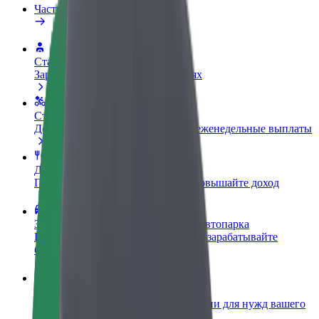
Частые вопросы
Стать водителем
Зарабатывайте на ваших условиях
Стать курьером
Доставляйте заказы и получайте еженедельные выплаты
Добавить ресторан или магазин
Привлекайте новых клиентов и повышайте доход
Зарегистрироваться как владелец автопарка
Подключите ваш автопарк к Bolt и зарабатывайте
больше
Bolt for Business
Сервисы Bolt в идеальной пропорции для нужд вашего
бизнеса