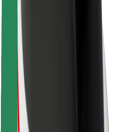
Для водителей
Для курьеров
Bolt Food
Для владельцев автопарков
Для ресторанов
Bolt for Business
Прочее
Поставщики
Пользовательское соглашение
Файлы cookies
Безопасность
Подача за считаные минуты!