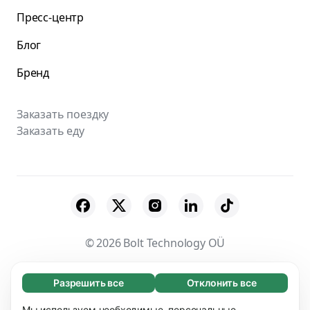
Пресс-центр
Блог
Бренд
Заказать поездку
Заказать еду
© 2026 Bolt Technology OÜ
Поставщики
Пользовательское соглашение
Разрешить все
Отклонить все
Обязательные (65)
Конфиденциальность
Файлы cookies
Эти файлы необходимы для того, чтобы вы
Мы используем необходимые, персональные,
Узнать больше