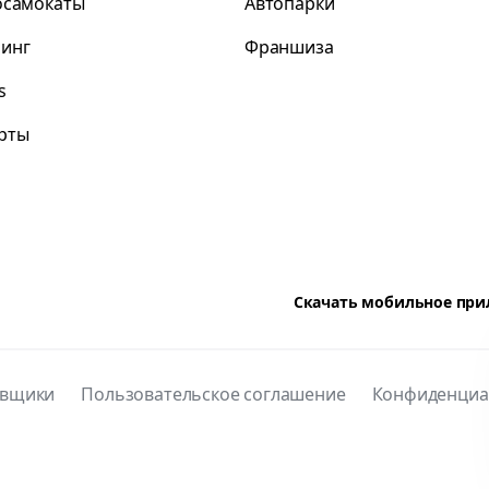
осамокаты
Автопарки
инг
Франшиза
s
рты
Скачать мобильное пр
авщики
Пользовательское соглашение
Конфиденциа