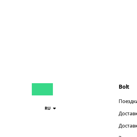
Bolt
Поездк
RU
Достав
Достав