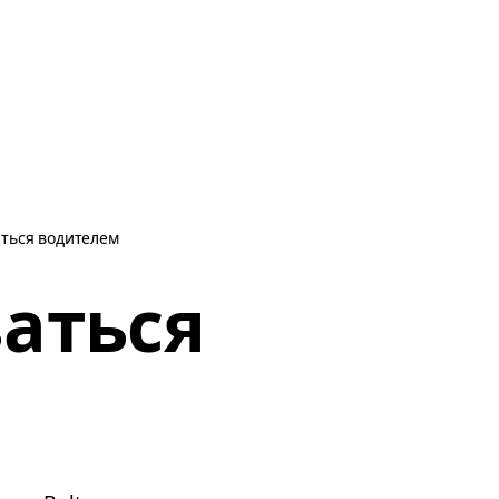
аться водителем
аться