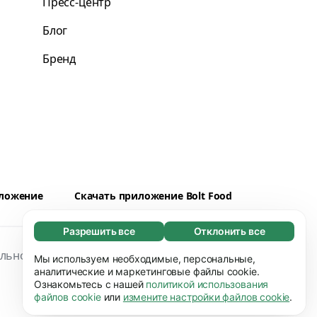
Пресс-центр
Блог
Бренд
иложение
Скачать приложение Bolt Food
Разрешить все
Отклонить все
Обязательные (65)
льность
Файлы cookies
Безопасность
Эти файлы необходимы для того, чтобы вы
Мы используем необходимые, персональные,
Узнать больше
могли перемещаться по сайту и
аналитические и маркетинговые файлы cookie.
Ознакомьтесь с нашей
политикой использования
использовать его основные функции,
Предпочтения (17)
файлов cookie
или
измените настройки файлов cookie
.
например, переход между страницами.
Благодаря работе файлов этого типа наш
Без них сайт не будет правильно
Узнать больше