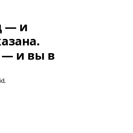
д — и
азана.
 — и вы в
d.