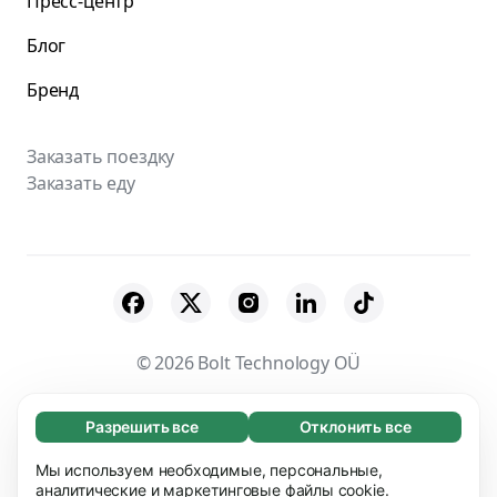
Пресс-центр
Блог
Бренд
Заказать поездку
Заказать еду
© 2026 Bolt Technology OÜ
Поставщики
Пользовательское соглашение
Разрешить все
Отклонить все
Обязательные (65)
Конфиденциальность
Файлы cookies
Эти файлы необходимы для того, чтобы вы
Мы используем необходимые, персональные,
Узнать больше
могли перемещаться по сайту и использовать
аналитические и маркетинговые файлы cookie.