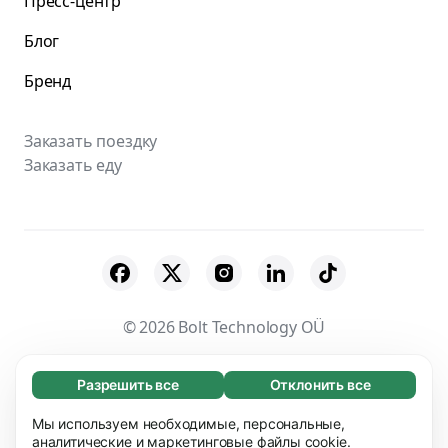
Пресс-центр
Блог
Бренд
Заказать поездку
Заказать еду
© 2026 Bolt Technology OÜ
Поставщики
Пользовательское соглашение
Разрешить все
Отклонить все
Обязательные (65)
Конфиденциальность
Файлы cookies
Эти файлы необходимы для того, чтобы вы
Мы используем необходимые, персональные,
Узнать больше
могли перемещаться по сайту и использовать
аналитические и маркетинговые файлы cookie.