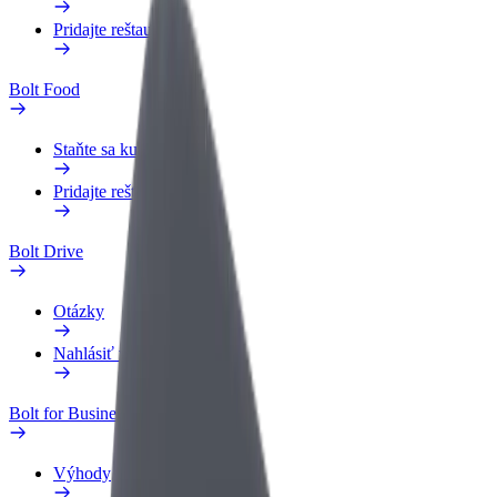
Pridajte reštauráciu
Bolt Food
Staňte sa kuriérom
Pridajte reštauráciu
Bolt Drive
Otázky
Nahlásiť vozidlo
Bolt for Business
Výhody