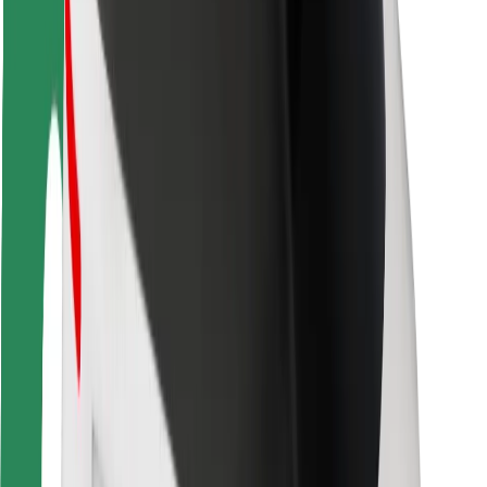
Bezpečnosť cestujúcich
Bezpečnosť vodičov
Bezpečnosť na kolobežkách
Bezpečnostný lab
Mestá
Lokality
Riešenia pre mestá
Letiská
Nabíjacie stanice Bolt
Podpora
Pre cestujúcich
Pre vodičov