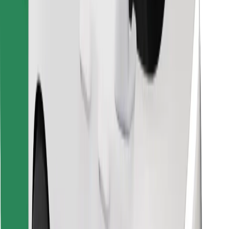
Objavte svoje obľúbené jedlo!
Stiahnite si aplikáciu Bolt Food