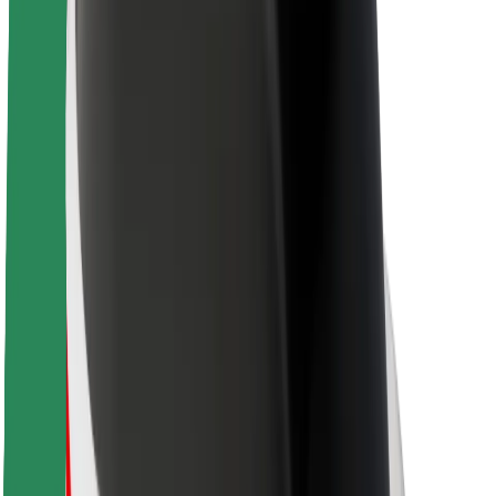
O spoločnosti Bolt
Udržateľnosť v spoločnosti Bolt
Projekt Zero
Blog
Novinky
Smernice pre značku
Naša vízia
Vzťahy s investormi
Vedenie spoločnosti
Značka
Médiá
Mestský fond
Bezpečnosť