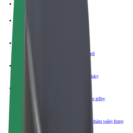
Otázky
Staňte sa vodičom
Zarábajte podľa vlastných pravidiel
Staňte sa kuriérom
Doručujte jedlo a zarábajte si každý týždeň
Pridajte reštauráciu
Oslovte viac zákazníkov a zvýšte svoje zisky
Zaregistrujte sa ako flotilový partner
Pridajte svoju flotilu k Boltu a zvýšte svoje tržby
Bolt for Business
Produkty a služby Bolt prispôsobené potrebám vašej firmy