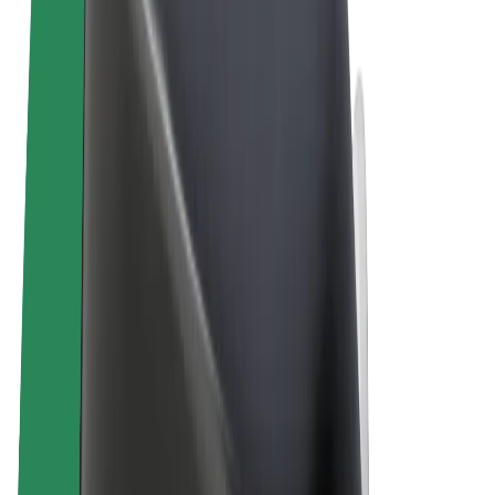
Podmienky používania
Súkromie
Cookies
© 2026 Bolt Technology OÜ
Produkty
Jazdy
Kolobežky
Bolt Market
Bolt Food
Bolt Drive
Bolt for Business