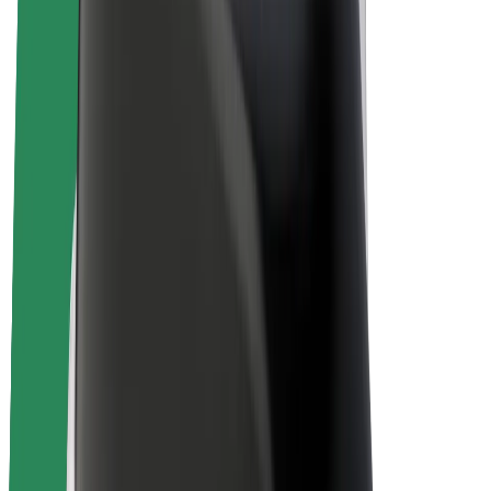
E-bicykle
Bolt Plus
Zarábajte s Boltom
Vodiči
Zárobky partnerských vodičov
Kuriéri
Zárobky partnerských kuriérov
Partneri Bolt Food
Flotily
Franšíza
Spoločnosť
Kariéra