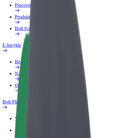
Pracovný profil
Produkty
Bolt Food pre Business
E-bicykle
Bezpečnostný lab
Nahlásiť problém
Otázky
Bolt Plus
Výhody
Ako sa pridať