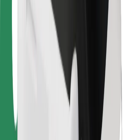
Pre kuriérov
Bolt Food
Pre flotilových partnerov
Pre reštaurácie
Bolt for Business
Iné
Partneri
Podmienky používania
Cookies
Bezpečnosť
Získajte odvoz do pár minút!
Stiahnuť aplikáciu Bolt