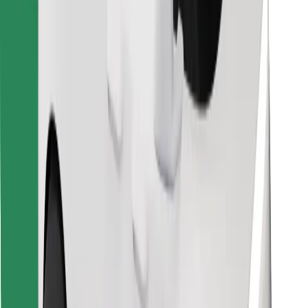
Objavte svoje obľúbené jedlo!
Stiahnite si aplikáciu Bolt Food