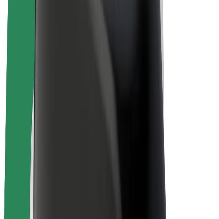
E-bicykle
Bolt Plus
Zarábajte s Boltom
Vodiči
Zárobky partnerských vodičov
Kuriéri
Zárobky partnerských kuriérov
Partneri Bolt Food
Flotily
Franšíza
Spoločnosť
Kariéra