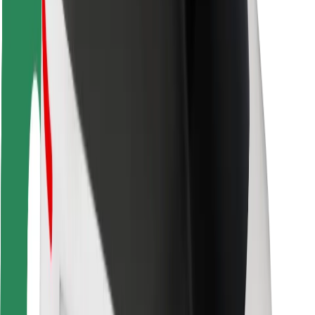
Bezpečnosť cestujúcich
Bezpečnosť vodičov
Bezpečnosť na kolobežkách
Bezpečnostný lab
Mestá
Lokality
Riešenia pre mestá
Letiská
Nabíjacie stanice Bolt
Podpora
Pre cestujúcich
Pre vodičov