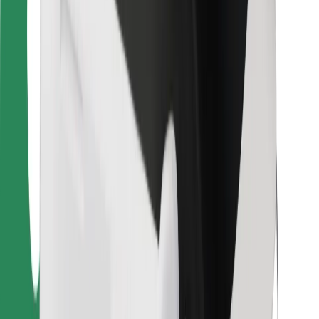
Pre kuriérov
Bolt Food
Pre flotilových partnerov
Pre reštaurácie
Bolt for Business
Iné
Partneri
Podmienky používania
Cookies
Bezpečnosť
Získajte odvoz do pár minút!
Stiahnuť aplikáciu Bolt