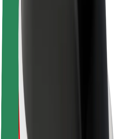
O spoločnosti Bolt
Udržateľnosť v spoločnosti Bolt
Projekt Zero
Blog
Novinky
Smernice pre značku
Naša vízia
Vzťahy s investormi
Vedenie spoločnosti
Značka
Médiá
Mestský fond
Bezpečnosť