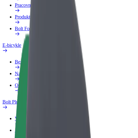
Pracovný profil
Produkty
Bolt Food pre Business
E-bicykle
Bezpečnostný lab
Nahlásiť problém
Otázky
Bolt Plus
Výhody
Ako sa pridať