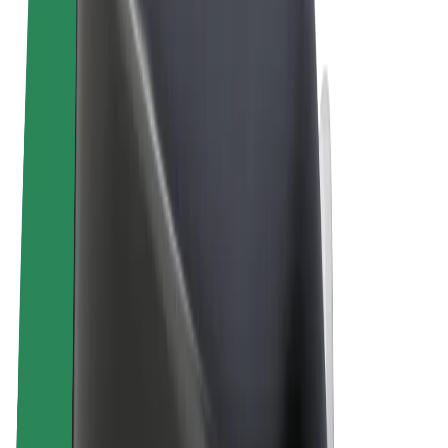
Podmienky používania
Súkromie
Cookies
© 2026 Bolt Technology OÜ
Produkty
Jazdy
Kolobežky
Bolt Market
Bolt Food
Bolt Drive
Bolt for Business