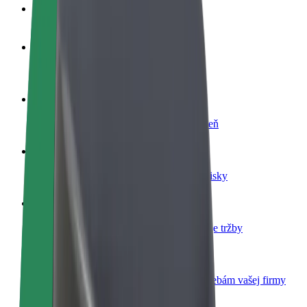
Otázky
Staňte sa vodičom
Zarábajte podľa vlastných pravidiel
Staňte sa kuriérom
Doručujte jedlo a zarábajte si každý týždeň
Pridajte reštauráciu
Oslovte viac zákazníkov a zvýšte svoje zisky
Zaregistrujte sa ako flotilový partner
Pridajte svoju flotilu k Boltu a zvýšte svoje tržby
Bolt for Business
Produkty a služby Bolt prispôsobené potrebám vašej firmy