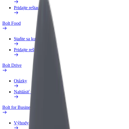
Pridajte reštauráciu
Bolt Food
Staňte sa kuriérom
Pridajte reštauráciu
Bolt Drive
Otázky
Nahlásiť vozidlo
Bolt for Business
Výhody