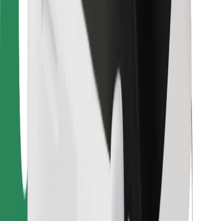
Bolt Food
Pre flotilových partnerov
Pre reštaurácie
Bolt for Business
Iné
Partneri
Podmienky používania
Cookies
Bezpečnosť
Získajte odvoz do pár minút!
Stiahnuť aplikáciu Bolt
Objavte svoje obľúbené jedlo!