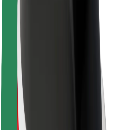
Udržateľnosť v spoločnosti Bolt
Projekt Zero
Blog
Novinky
Smernice pre značku
Naša vízia
Vzťahy s investormi
Vedenie spoločnosti
Značka
Médiá
Mestský fond
Bezpečnosť
Bezpečnosť cestujúcich