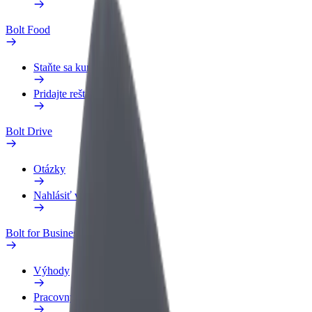
Bolt Food
Staňte sa kuriérom
Pridajte reštauráciu
Bolt Drive
Otázky
Nahlásiť vozidlo
Bolt for Business
Výhody
Pracovný profil