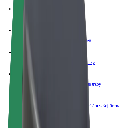
Staňte sa vodičom
Zarábajte podľa vlastných pravidiel
Staňte sa kuriérom
Doručujte jedlo a zarábajte si každý týždeň
Pridajte reštauráciu
Oslovte viac zákazníkov a zvýšte svoje zisky
Zaregistrujte sa ako flotilový partner
Pridajte svoju flotilu k Boltu a zvýšte svoje tržby
Bolt for Business
Produkty a služby Bolt prispôsobené potrebám vašej firmy