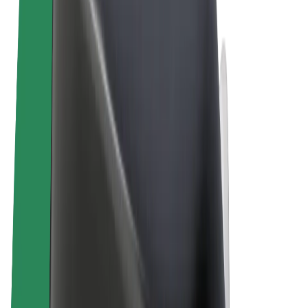
Podmienky používania
Súkromie
Cookies
© 2026 Bolt Technology OÜ
Produkty
Jazdy
Kolobežky
Bolt Market
Bolt Food
Bolt Drive
Bolt for Business
E-bicykle