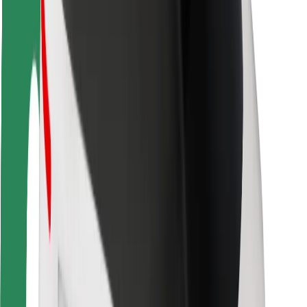
Bezpečnosť vodičov
Bezpečnosť na kolobežkách
Bezpečnostný lab
Mestá
Lokality
Riešenia pre mestá
Letiská
Nabíjacie stanice Bolt
Podpora
Pre cestujúcich
Pre vodičov
Pre kuriérov