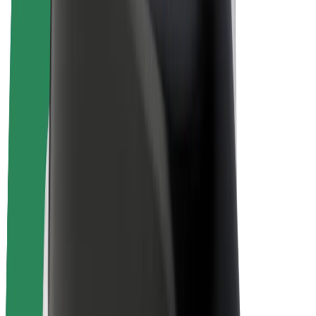
Bolt Plus
Zarábajte s Boltom
Vodiči
Zárobky partnerských vodičov
Kuriéri
Zárobky partnerských kuriérov
Partneri Bolt Food
Flotily
Franšíza
Spoločnosť
Kariéra
O spoločnosti Bolt