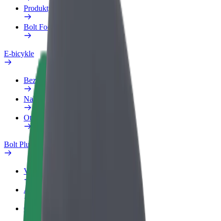
Produkty
Bolt Food pre Business
E-bicykle
Bezpečnostný lab
Nahlásiť problém
Otázky
Bolt Plus
Výhody
Ako sa pridať
Otázky