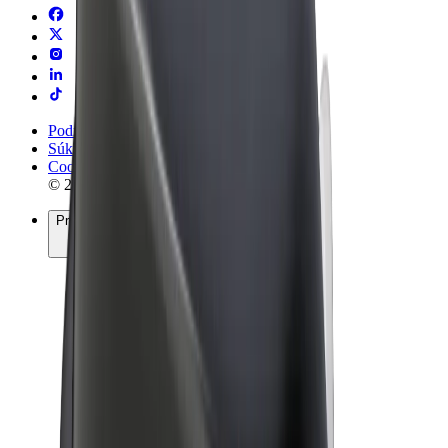
Podmienky používania
Súkromie
Cookies
© 2026 Bolt Technology OÜ
Produkty
Jazdy
Kolobežky
Bolt Market
Bolt Food
Bolt Drive
Bolt for Business