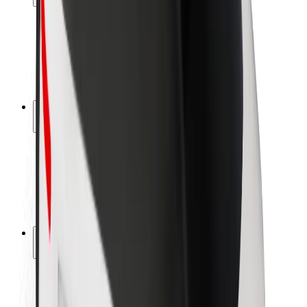
Bezpečnosť cestujúcich
Bezpečnosť vodičov
Bezpečnosť na kolobežkách
Bezpečnostný lab
Mestá
Lokality
Riešenia pre mestá
Letiská
Nabíjacie stanice Bolt
Podpora
Pre cestujúcich
Pre vodičov