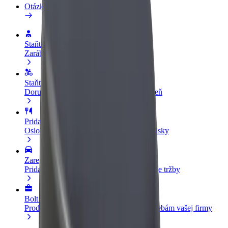
Otázky
Staňte sa vodičom
Zarábajte podľa vlastných pravidiel
Staňte sa kuriérom
Doručujte jedlo a zarábajte si každý týždeň
Pridajte reštauráciu
Oslovte viac zákazníkov a zvýšte svoje zisky
Zaregistrujte sa ako flotilový partner
Pridajte svoju flotilu k Boltu a zvýšte svoje tržby
Bolt for Business
Produkty a služby Bolt prispôsobené potrebám vašej firmy