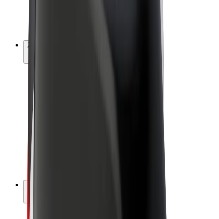
E-bicykle
Bolt Plus
Zarábajte s Boltom
Vodiči
Zárobky partnerských vodičov
Kuriéri
Zárobky partnerských kuriérov
Partneri Bolt Food
Flotily
Franšíza
Spoločnosť
Kariéra