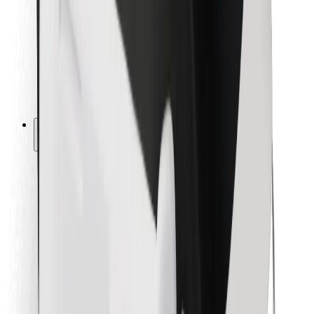
Pre kuriérov
Bolt Food
Pre flotilových partnerov
Pre reštaurácie
Bolt for Business
Iné
Partneri
Podmienky používania
Cookies
Bezpečnosť
Získajte odvoz do pár minút!
Stiahnuť aplikáciu Bolt