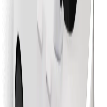
Objavte svoje obľúbené jedlo!
Stiahnite si aplikáciu Bolt Food