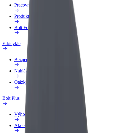
Pracovný profil
Produkty
Bolt Food pre Business
E-bicykle
Bezpečnostný lab
Nahlásiť problém
Otázky
Bolt Plus
Výhody
Ako sa pridať