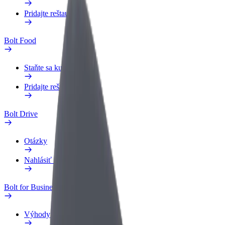
Pridajte reštauráciu
Bolt Food
Staňte sa kuriérom
Pridajte reštauráciu
Bolt Drive
Otázky
Nahlásiť vozidlo
Bolt for Business
Výhody