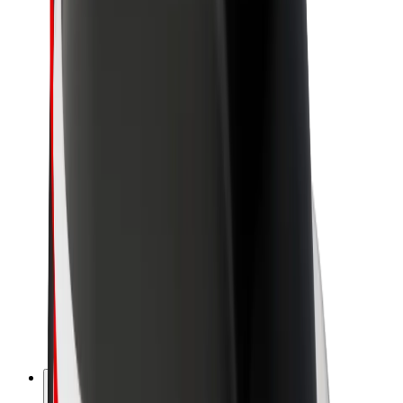
O spoločnosti Bolt
Udržateľnosť v spoločnosti Bolt
Projekt Zero
Blog
Novinky
Smernice pre značku
Naša vízia
Vzťahy s investormi
Vedenie spoločnosti
Značka
Médiá
Mestský fond
Bezpečnosť