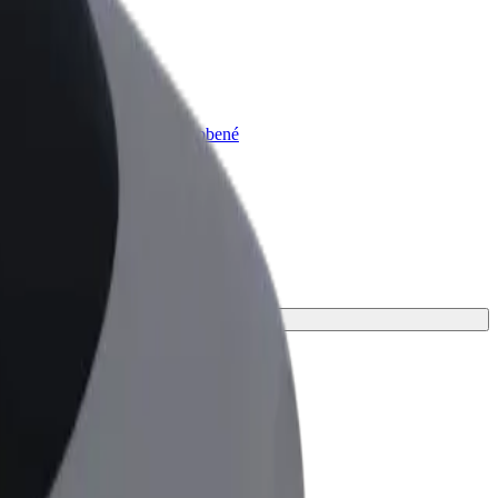
lt for Business
odukty a služby Bolt prispôsobené
trebám vašej firmy
ju jazdu.