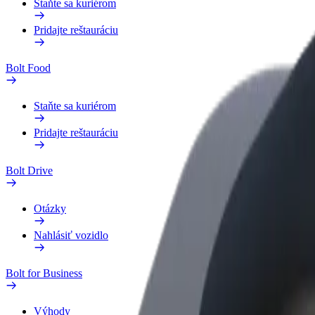
Staňte sa kuriérom
Pridajte reštauráciu
Bolt Food
Staňte sa kuriérom
Pridajte reštauráciu
Bolt Drive
Otázky
Nahlásiť vozidlo
Bolt for Business
Výhody