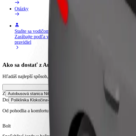
Otázky
Staňte sa vodičom
Staňte sa kuriérom
Pri
Zarábajte podľa vlastných
Doručujte jedlo a zarábajte si
Osl
pravidiel
každý týždeň
svo
Ako sa dostať z Autobusová stanica Nitra do Polikli
Hľadáš najlepší spôsob, ako sa dostať z Autobusová stanica Nitra do Po
Z
Autobusová stanica Nitra
Do
Poliklinika Klokočina
Od pohodlia a komfortu vás delí len pár kliknutí!
Bolt