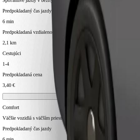
Spoľahlivé jazdy v bežných stredne veľkých vozidlách.
Predpokladaný čas jazdy
6 min
Predpokladaná vzdialenosť
2,1 km
Cestujúci
1-4
Predpokladaná cena
3,40 €
Comfort
Väčšie vozidlá s väčším priestorom na nohy a úložným priestorom
Predpokladaný čas jazdy
6 min