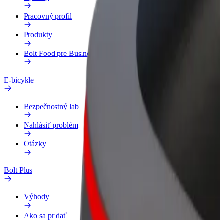
Pracovný profil
Produkty
Bolt Food pre Business
E-bicykle
Bezpečnostný lab
Nahlásiť problém
Otázky
Bolt Plus
Výhody
Ako sa pridať