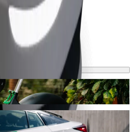
ať približne 6 min a bude stáť približne 3,40 € EUR. Máme pre teba