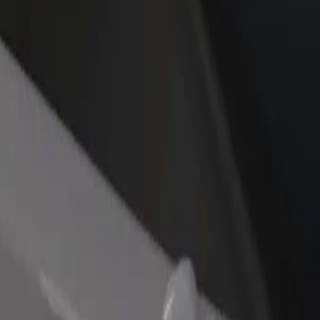
dajte reštauráciu
Zaregistrujte sa ako flotilový partner
Bo
ovte viac zákazníkov a zvýšte
Pridajte svoju flotilu k Boltu a zvýšte
Pr
je zisky
svoje tržby
po
nika Klokočina
liklinika Klokočina? Prezri si naše služby a nájdi si tú ideálnu pre svo
Prevziať aplikáciu