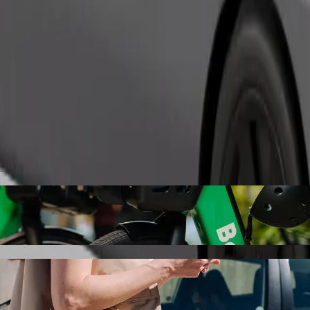
Objednať jazdu
oliklinika Klokočina s odvozom autom Bolt
me vybrať si odvoz autom Bolt. Pri jazde s Boltom bude táto cesta trv