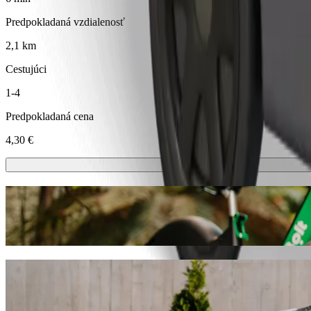
Predpokladaná vzdialenosť
2,1 km
Cestujúci
1-4
Predpokladaná cena
4,30 €
Kolobežky alebo e-bicykle
Pohybuj sa po meste Nitra na kolobežkách alebo e-bicykloch
Stiahni si Bolt appku
Odveź sa z Autobusová stanica Nitra do P
Ak hľadáš najlepšiu cenu na cestu do Poliklinika Klokočina, odporúča
ideálne vozidlo na každú príležitosť.