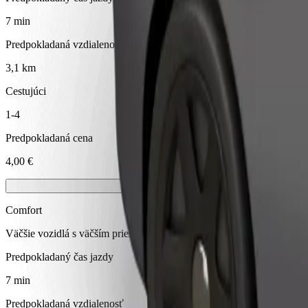
7 min
Predpokladaná vzdialenosť
3,1 km
Cestujúci
1-4
Predpokladaná cena
4,00 €
Comfort
Väčšie vozidlá s väčším priestorom na nohy a úložným priestorom
Predpokladaný čas jazdy
7 min
Predpokladaná vzdialenosť