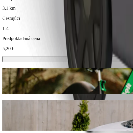
3,1 km
Cestujúci
1-4
Predpokladaná cena
5,20 €
Kolobežky alebo e-bicykle
Pohybuj sa po meste Nitra na kolobežkách alebo e-bicykloch
Stiahni si Bolt appku
Odveź sa z Fakultná Nemocnica Nitra do 
Ak hľadáš najlepšiu cenu na cestu do Kaufland, odporúčame vybrať si
vozidlo na každú príležitosť.
Stiahni si Bolt appku