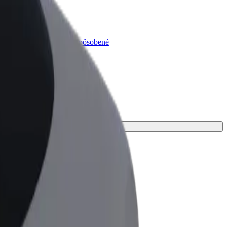
lt for Business
odukty a služby Bolt prispôsobené
trebám vašej firmy