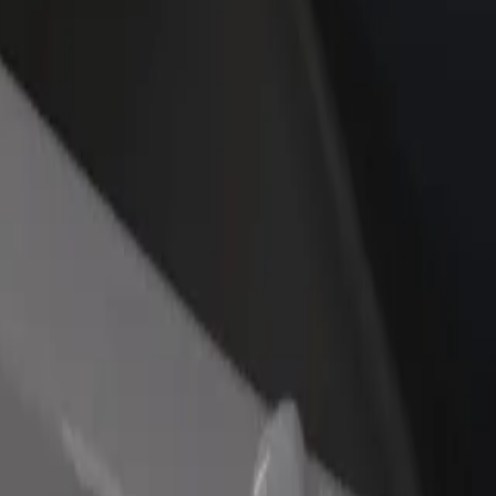
dajte reštauráciu
Zaregistrujte sa ako flotilový partner
Bo
ovte viac zákazníkov a zvýšte
Pridajte svoju flotilu k Boltu a zvýšte
Pr
je zisky
svoje tržby
po
and
aufland? Prezri si naše služby a nájdi si tú ideálnu pre svoju jazdu.
Prevziať aplikáciu