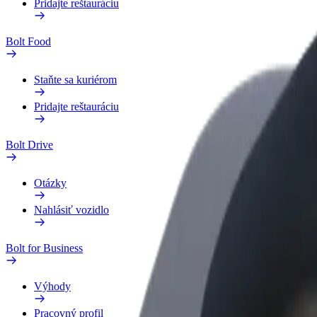
Pridajte reštauráciu
Bolt Food
Staňte sa kuriérom
Pridajte reštauráciu
Bolt Drive
Otázky
Nahlásiť vozidlo
Bolt for Business
Výhody
Pracovný profil