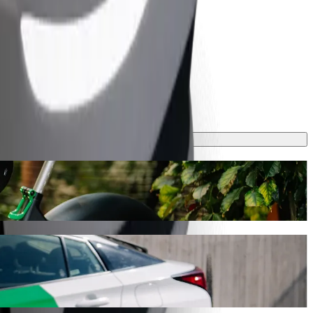
7 min a bude stáť približne 4,00 € EUR. Máme pre teba ideálne