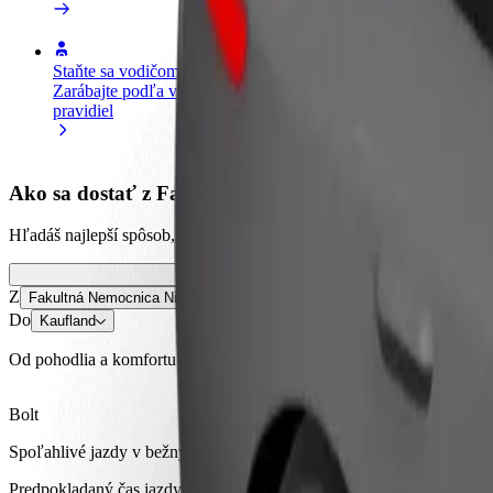
Staňte sa vodičom
Staňte sa kuriérom
Pri
Zarábajte podľa vlastných
Doručujte jedlo a zarábajte si
Osl
pravidiel
každý týždeň
svo
Ako sa dostať z Fakultná Nemocnica Nitra do Kaufl
Hľadáš najlepší spôsob, ako sa dostať z Fakultná Nemocnica Nitra do K
Z
Fakultná Nemocnica Nitra
Do
Kaufland
Od pohodlia a komfortu vás delí len pár kliknutí!
Bolt
Spoľahlivé jazdy v bežných stredne veľkých vozidlách.
Predpokladaný čas jazdy