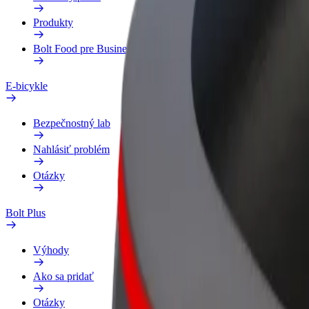
Produkty
Bolt Food pre Business
E-bicykle
Bezpečnostný lab
Nahlásiť problém
Otázky
Bolt Plus
Výhody
Ako sa pridať
Otázky