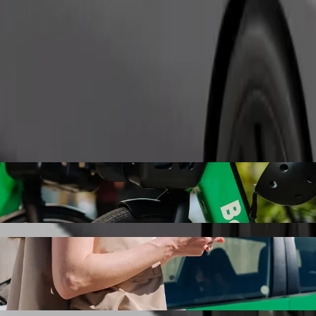
Objednať jazdu
Kaufland s odvozom autom Bolt
 odvoz autom Bolt. Pri jazde s Boltom bude táto cesta trvať približne 