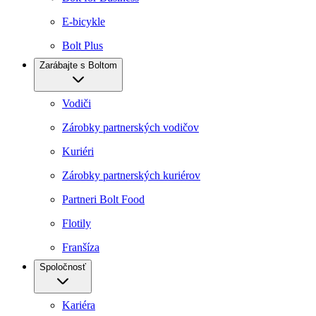
E-bicykle
Bolt Plus
Zarábajte s Boltom
Vodiči
Zárobky partnerských vodičov
Kuriéri
Zárobky partnerských kuriérov
Partneri Bolt Food
Flotily
Franšíza
Spoločnosť
Kariéra