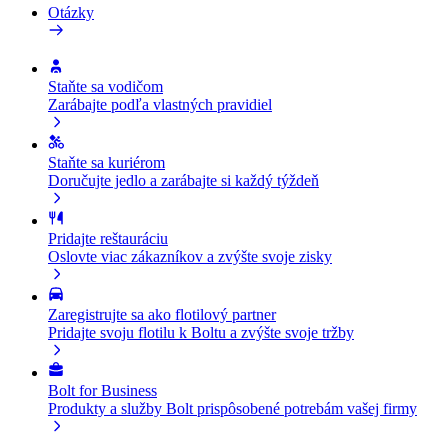
Otázky
Staňte sa vodičom
Zarábajte podľa vlastných pravidiel
Staňte sa kuriérom
Doručujte jedlo a zarábajte si každý týždeň
Pridajte reštauráciu
Oslovte viac zákazníkov a zvýšte svoje zisky
Zaregistrujte sa ako flotilový partner
Pridajte svoju flotilu k Boltu a zvýšte svoje tržby
Bolt for Business
Produkty a služby Bolt prispôsobené potrebám vašej firmy