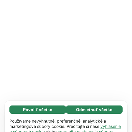
Povoliť všetko
Odmietnuť všetko
Nevyhnutné (65)
Nevyhnutné súbory cookie pomáhajú používať
Zistiť viac
Používame nevyhnutné, preferenčné, analytické a
naše webové stránky vďaka základným
marketingové súbory cookie. Prečítajte si naše
vyhlásenie
o súboroch cookie
alebo
spravujte nastavenia súborov
funkciám, napr. navigácii na stránke. Bez