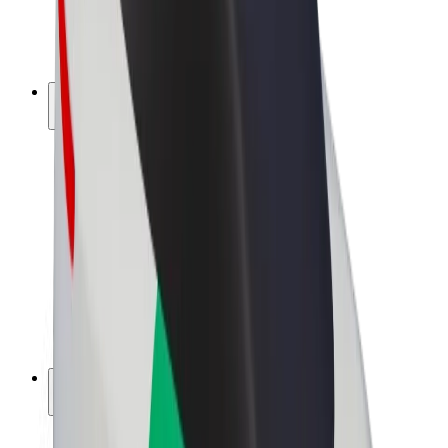
E-kolesa
Bolt Plus
Zasluži z Bolt
Vozniki
Zaslužki za voznike
Dostavljavci
Zaslužki za dostavljavce
Ponudniki Bolt Food
Vozni parki
Franšize
Podjetje
Zaposlitve