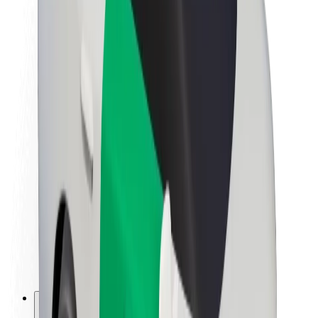
O Boltu
Trajnost pri Boltu
Projekt Zero
Blog
Novinarsko središče
Smernice blagovne znamke
Poslanstvo
Odnosi z vlagatelji
Vodstvo
Blagovna znamka
Mediji
Urban Fund
Varnost