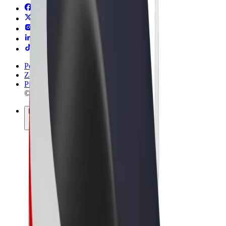
Pogoji poslovanja
Zasebnost
Piškotki
© 2026 Bolt Technology OÜ
Izdelki
Vožnje
Skiroji
Bolt Market
Bolt Hrana
Bolt Drive
Bolt za podjetja