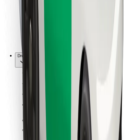
Za dostavljavce
Bolt Food
Za lastnike voznih parkov
Za restavracije
Bolt za podjetja
Drugo
Dobavitelji
Pogoji poslovanja
Piškotki
Varnost
Do vožnje v nekaj minutah!
Prenesi aplikacijo Bolt