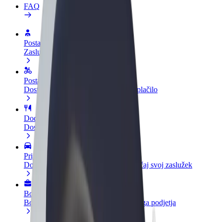
FAQ
Postani voznik
Zasluži denar pod svojimi pogoji
Postanite kurir
Dostavljaj hrano in prejmi tedensko plačilo
Dodaj restavracijo ali trgovino
Dosezi več strank in zvišaj zaslužek
Prijavi se kot lastnik voznega parka
Dodaj svoj vozni park v Bolt in povečaj svoj zaslužek
Bolt za podjetja
Boltovi izdelki in storitve za rast tvojega podjetja