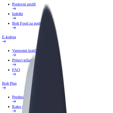
Poslovni profil
Izdelki
Bolt Food za podjetja
E-kolesa
Varnostni kotiček
Prijavi težavo
FAQ
Bolt Plus
Prednosti
Kako se pridružiti