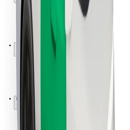
Varnost potnikov
Varnost voznikov
Varnost skirojev
Varnostni kotiček
Mesta
Lokacije
Rešitve za mesto
Letališča
Bolt polnilne postaje
Pomoč
Za potnike
Za voznike