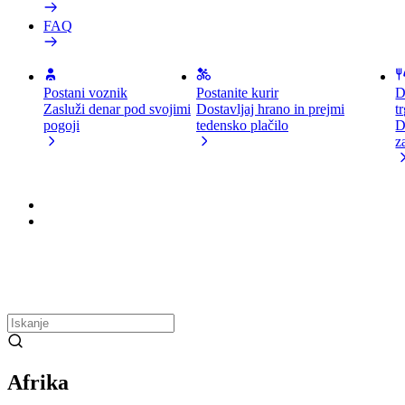
FAQ
Postani voznik
Postanite kurir
D
Zasluži denar pod svojimi
Dostavljaj hrano in prejmi
t
pogoji
tedensko plačilo
D
z
Afrika