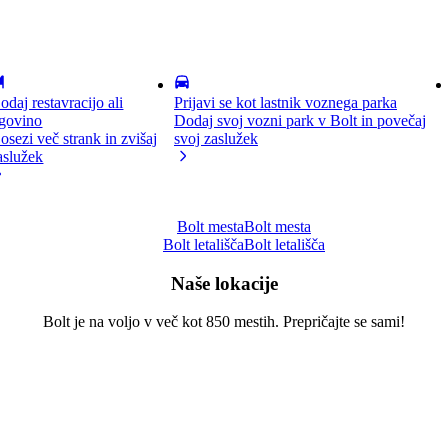
odaj restavracijo ali
Prijavi se kot lastnik voznega parka
rgovino
Dodaj svoj vozni park v Bolt in povečaj
osezi več strank in zvišaj
svoj zaslužek
aslužek
Bolt mesta
Bolt mesta
Bolt letališča
Bolt letališča
Naše lokacije
Bolt je na voljo v več kot 850 mestih. Prepričajte se sami!