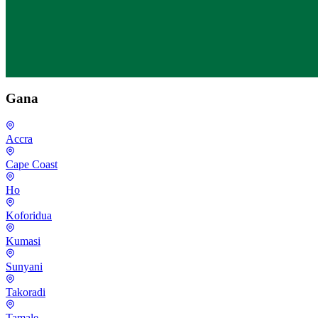
Gana
Accra
Cape Coast
Ho
Koforidua
Kumasi
Sunyani
Takoradi
Tamale