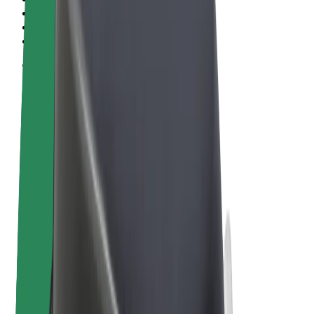
Pogoji poslovanja
Zasebnost
Piškotki
© 2026 Bolt Technology OÜ
Izdelki
Vožnje
Skiroji
Bolt Market
Bolt Hrana
Bolt Drive
Bolt za podjetja
E-kolesa