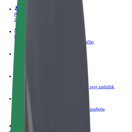
Postani voznik
Zasluži denar pod svojimi pogoji
Postanite kurir
Dostavljaj hrano in prejmi tedensko plačilo
Dodaj restavracijo ali trgovino
Dosezi več strank in zvišaj zaslužek
Prijavi se kot lastnik voznega parka
Dodaj svoj vozni park v Bolt in povečaj svoj zaslužek
Bolt za podjetja
Boltovi izdelki in storitve za rast tvojega podjetja