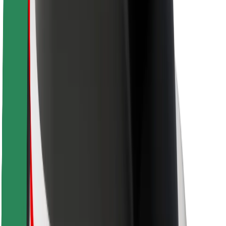
Varnost voznikov
Varnost skirojev
Varnostni kotiček
Mesta
Lokacije
Rešitve za mesto
Letališča
Bolt polnilne postaje
Pomoč
Za potnike
Za voznike
Za dostavljavce