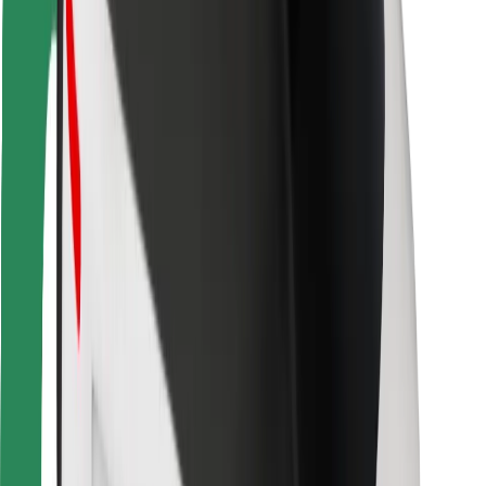
Bolt Food
Za lastnike voznih parkov
Za restavracije
Bolt za podjetja
Drugo
Dobavitelji
Pogoji poslovanja
Piškotki
Varnost
Do vožnje v nekaj minutah!
Prenesi aplikacijo Bolt
Najdi svojo najljubšo hrano!