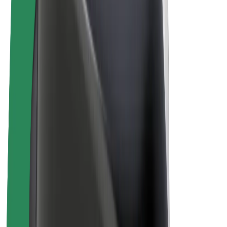
Bolt Plus
Zasluži z Bolt
Vozniki
Zaslužki za voznike
Dostavljavci
Zaslužki za dostavljavce
Ponudniki Bolt Food
Vozni parki
Franšize
Podjetje
Zaposlitve
O Boltu