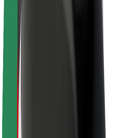
Trajnost pri Boltu
Projekt Zero
Blog
Novinarsko središče
Smernice blagovne znamke
Poslanstvo
Odnosi z vlagatelji
Vodstvo
Blagovna znamka
Mediji
Urban Fund
Varnost
Varnost potnikov