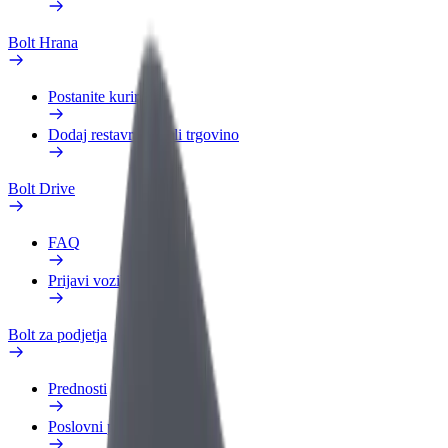
Bolt Hrana
Postanite kurir
Dodaj restavracijo ali trgovino
Bolt Drive
FAQ
Prijavi vozilo
Bolt za podjetja
Prednosti
Poslovni profil