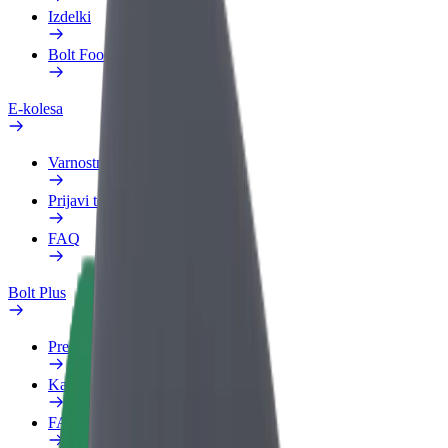
Izdelki
Bolt Food za podjetja
E-kolesa
Varnostni kotiček
Prijavi težavo
FAQ
Bolt Plus
Prednosti
Kako se pridružiti
FAQ