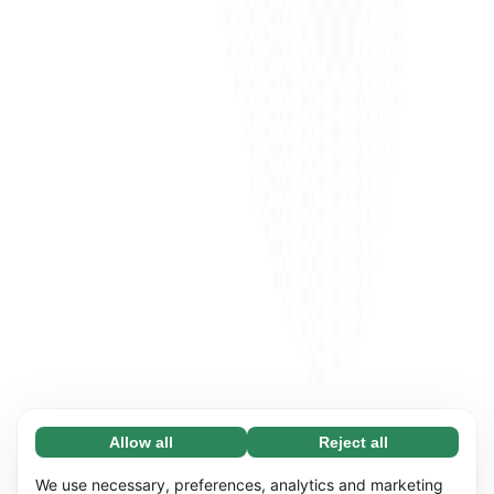
Allow all
Reject all
Necessary (65)
Necessary cookies help make our website
Learn more
We use necessary, preferences, analytics and marketing