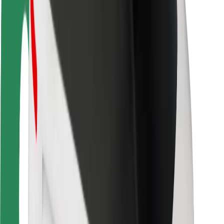
Varnost potnikov
Varnost voznikov
Varnost skirojev
Varnostni kotiček
Mesta
Lokacije
Rešitve za mesto
Letališča
Bolt polnilne postaje
Pomoč
Za potnike
Za voznike