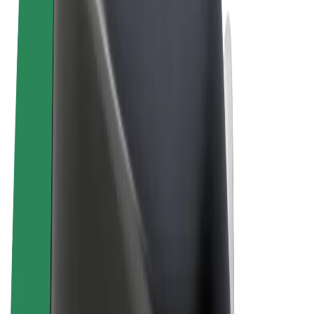
Pogoji poslovanja
Zasebnost
Piškotki
© 2026 Bolt Technology OÜ
Izdelki
Vožnje
Skiroji
Bolt Market
Bolt Hrana
Bolt Drive
Bolt za podjetja