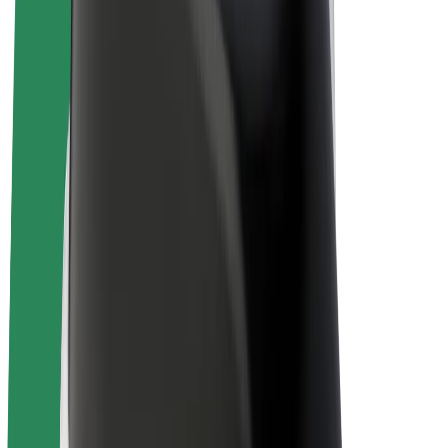
E-kolesa
Bolt Plus
Zasluži z Bolt
Vozniki
Zaslužki za voznike
Dostavljavci
Zaslužki za dostavljavce
Ponudniki Bolt Food
Vozni parki
Franšize
Podjetje
Zaposlitve