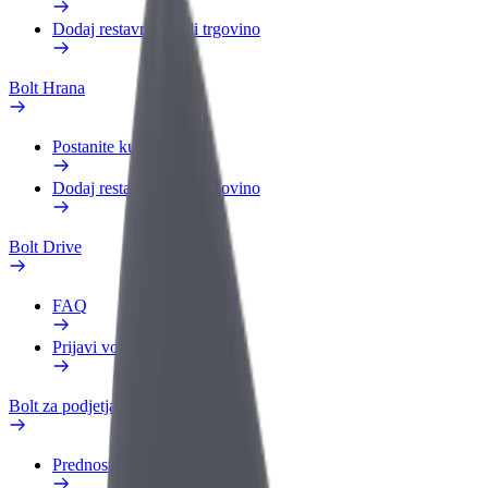
Dodaj restavracijo ali trgovino
Bolt Hrana
Postanite kurir
Dodaj restavracijo ali trgovino
Bolt Drive
FAQ
Prijavi vozilo
Bolt za podjetja
Prednosti