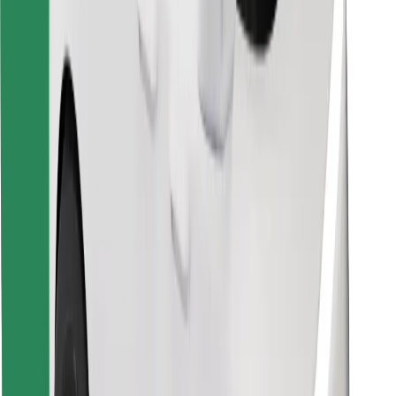
Najdi svojo najljubšo hrano!
Prenesi aplikacijo Bolt Food