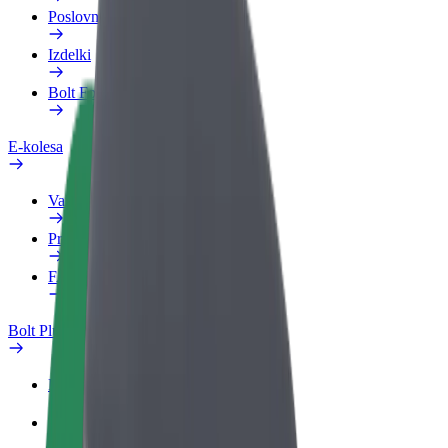
Poslovni profil
Izdelki
Bolt Food za podjetja
E-kolesa
Varnostni kotiček
Prijavi težavo
FAQ
Bolt Plus
Prednosti
Kako se pridružiti