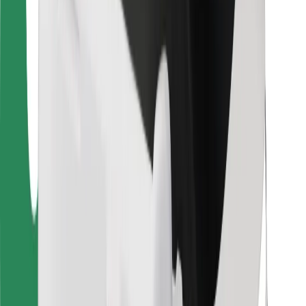
Za dostavljavce
Bolt Food
Za lastnike voznih parkov
Za restavracije
Bolt za podjetja
Drugo
Dobavitelji
Pogoji poslovanja
Piškotki
Varnost
Do vožnje v nekaj minutah!
Prenesi aplikacijo Bolt