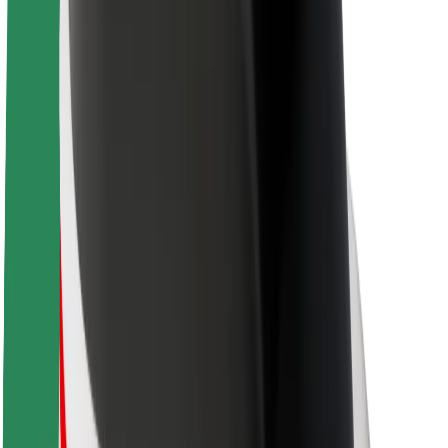
O Boltu
Trajnost pri Boltu
Projekt Zero
Blog
Novinarsko središče
Smernice blagovne znamke
Poslanstvo
Odnosi z vlagatelji
Vodstvo
Blagovna znamka
Mediji
Urban Fund
Varnost