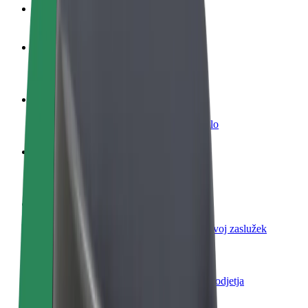
FAQ
Postani voznik
Zasluži denar pod svojimi pogoji
Postanite kurir
Dostavljaj hrano in prejmi tedensko plačilo
Dodaj restavracijo ali trgovino
Dosezi več strank in zvišaj zaslužek
Prijavi se kot lastnik voznega parka
Dodaj svoj vozni park v Bolt in povečaj svoj zaslužek
Bolt za podjetja
Boltovi izdelki in storitve za rast tvojega podjetja