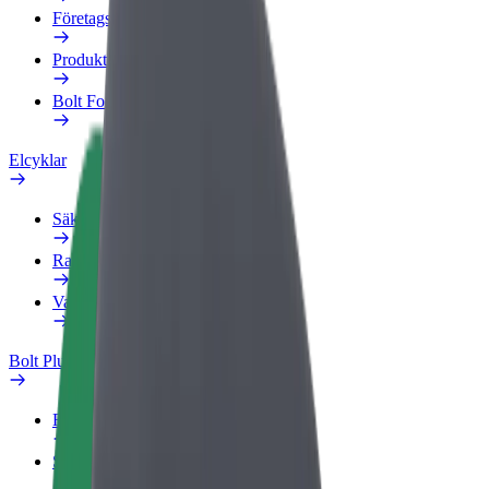
Företagsprofil
Produkter
Bolt Food för företag
Elcyklar
Säkerhetslabb
Rapportera ett problem
Vanliga frågor
Bolt Plus
Förmåner
Så blir du medlem