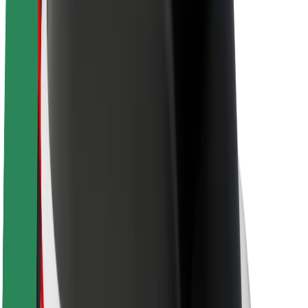
Om Bolt
Hållbarhet på Bolt
Projekt Zero
Blogg
Nyhetsrum
Riktlinjer för varumärket
Uppdrag
Investerarrelationer
Ledning
Varumärke
Media
Urban Fund
Säkerhet