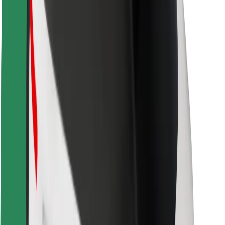
Kundsäkerhet
Förarsäkerhet
Scootersäkerhet
Säkerhetslabb
Städer
Platser
Stadslösningar
Flygplatser
Bolt laddstationer
Hjälp
För kunder
För förare