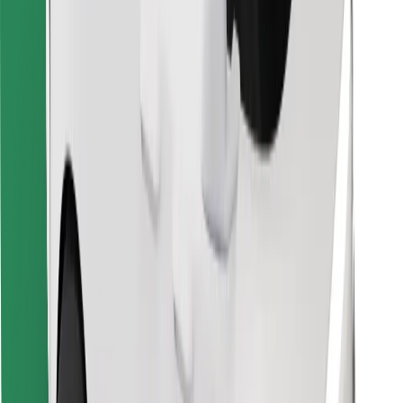
Hitta din favoritmat!
Ladda ner Bolt Food-appen