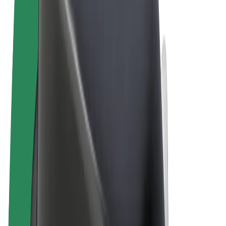
Allmänna villkor
Integritet
Cookies
© 2026 Bolt Technology OÜ
Produkter
Resor
Scootrar
Bolt Market
Bolt Food
Bolt Drive
Bolt for Business