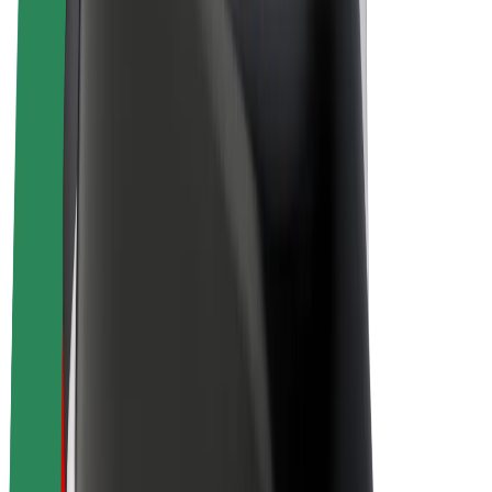
Elcyklar
Bolt Plus
Tjäna pengar med Bolt
Förare
Förares intäkter
Kurirer
Kurirers intäkter
Handlare i Bolt Food
Åkerier
Franchise
Företag
Karriär