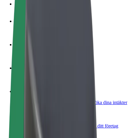
Vanliga frågor
Bli förare
Tjäna pengar på dina egna villkor
Bli kurir
Leverera mat och få betalt varje vecka
Lägg till restaurang eller butik
Nå fler kunder och öka intäkterna
Registrera dig som åkeriägare
Lägg till ditt åkeri på Bolts plattform och öka dina intäkter
Bolt for Business
Bolts produkter och tjänster anpassade för ditt företag