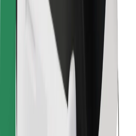
För kurirer
Bolt Food
För åkeriägare
För restauranger
Bolt for Business
Annat
Leverantörer
Allmänna villkor
Cookies
Säkerhet
Kom iväg med Bolt på några minuter!
Ladda ner Bolt-appen