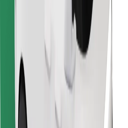
Hitta din favoritmat!
Ladda ner Bolt Food-appen