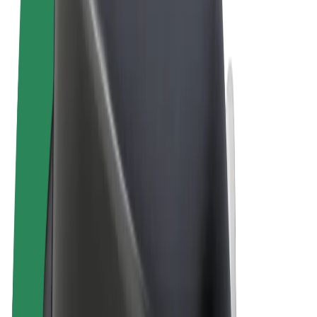
Allmänna villkor
Integritet
Cookies
© 2026 Bolt Technology OÜ
Produkter
Resor
Scootrar
Bolt Market
Bolt Food
Bolt Drive
Bolt for Business