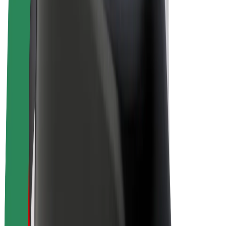
Elcyklar
Bolt Plus
Tjäna pengar med Bolt
Förare
Förares intäkter
Kurirer
Kurirers intäkter
Handlare i Bolt Food
Åkerier
Franchise
Företag
Karriär