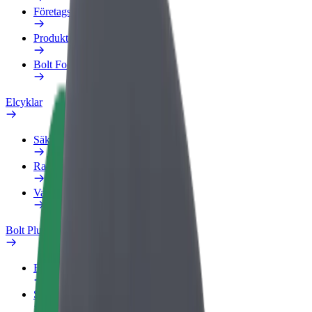
Företagsprofil
Produkter
Bolt Food för företag
Elcyklar
Säkerhetslabb
Rapportera ett problem
Vanliga frågor
Bolt Plus
Förmåner
Så blir du medlem