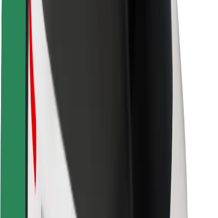
Kundsäkerhet
Förarsäkerhet
Scootersäkerhet
Säkerhetslabb
Städer
Platser
Stadslösningar
Flygplatser
Bolt laddstationer
Hjälp
För kunder
För förare