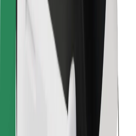
För kurirer
Bolt Food
För åkeriägare
För restauranger
Bolt for Business
Annat
Leverantörer
Allmänna villkor
Cookies
Säkerhet
Kom iväg med Bolt på några minuter!
Ladda ner Bolt-appen