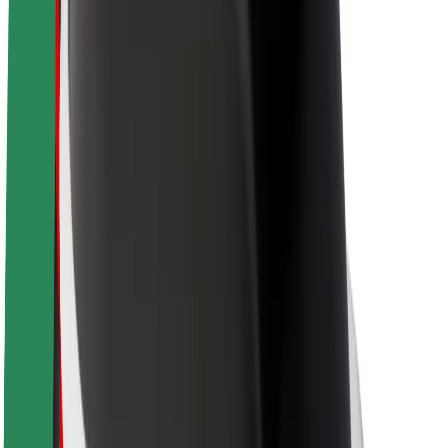
Om Bolt
Hållbarhet på Bolt
Projekt Zero
Blogg
Nyhetsrum
Riktlinjer för varumärket
Uppdrag
Investerarrelationer
Ledning
Varumärke
Media
Urban Fund
Säkerhet