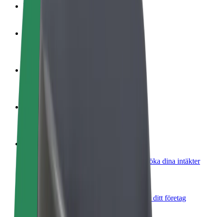
Vanliga frågor
Bli förare
Tjäna pengar på dina egna villkor
Bli kurir
Leverera mat och få betalt varje vecka
Lägg till restaurang eller butik
Nå fler kunder och öka intäkterna
Registrera dig som åkeriägare
Lägg till ditt åkeri på Bolts plattform och öka dina intäkter
Bolt for Business
Bolts produkter och tjänster anpassade för ditt företag