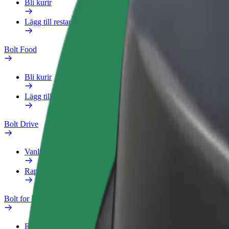
Bli kurir
Lägg till restaurang eller butik
Bolt Food
Bli kurir
Lägg till restaurang eller butik
Bolt Drive
Vanliga frågor
Rapportera ett fordon
Bolt for Business
Förmåner