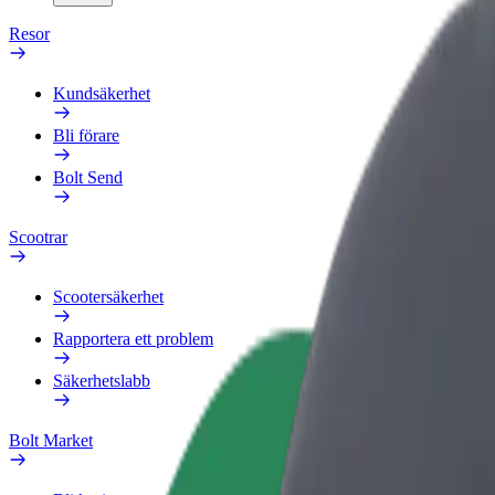
Resor
Kundsäkerhet
Bli förare
Bolt Send
Scootrar
Scootersäkerhet
Rapportera ett problem
Säkerhetslabb
Bolt Market