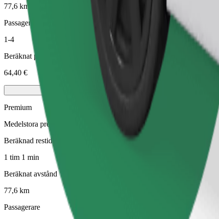
77,6 km
Passagerare
1-4
Beräknat pris
64,40 €
Premium
Medelstora premiumbilar med högklassig utrustning
Beräknad restid
1 tim 1 min
Beräknat avstånd
77,6 km
Passagerare