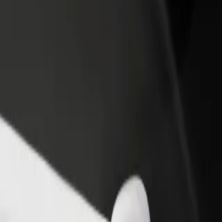
till restaurang eller
Registrera dig som åkeriägare
Bo
Lägg till ditt åkeri på Bolts plattform och öka
Bo
er kunder och öka
dina intäkter
di
terna
io do Senhor Jesus do Carvalhal
ill Santuário do Senhor Jesus do Carvalhal? Kolla in våra tjänster och hit
Ladda ner appen