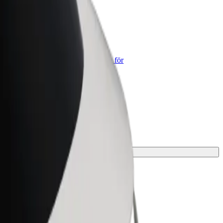
lt for Business
lts produkter och tjänster anpassade för
tt företag
ta den perfekta lösningen för din resa.