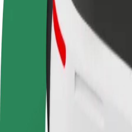
Vanliga frågor
Bli förare
Bli kurir
Lägg 
Tjäna pengar på dina egna
Leverera mat och få betalt
butik
villkor
varje vecka
Nå fl
intäk
Hur tar man sig från Leiria Bus Station till Santuár
Letar du efter det smidigaste sättet att ta sig från Leiria Bus Station t
Från
Leiria Bus Station
Till
Santuário do Senhor Jesus do Carvalhal
Bekvämlighet och komfort är bara några knapptryck bort!
Bolt