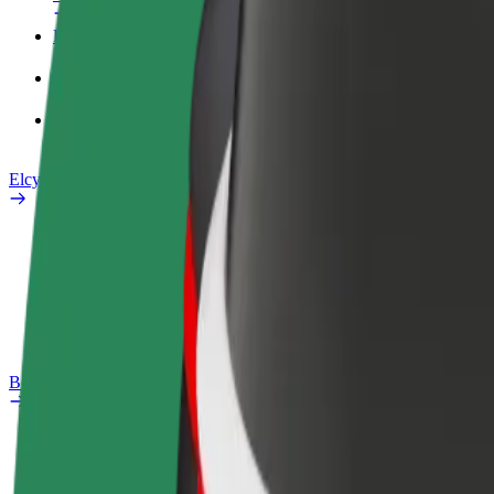
Företagsprofil
Produkter
Bolt Food för företag
Elcyklar
Säkerhetslabb
Rapportera ett problem
Vanliga frågor
Bolt Plus
Förmåner
Så blir du medlem