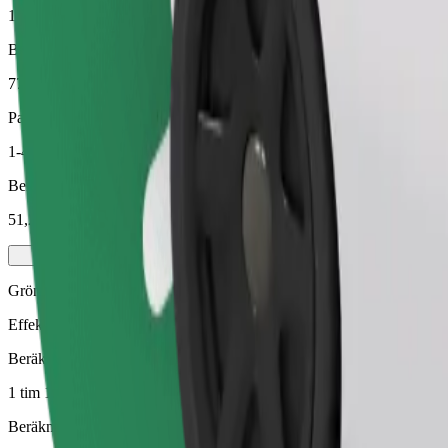
1 tim 1 min
Beräknat avstånd
77,6 km
Passagerare
1-4
Beräknat pris
51,20 €
Grön
Effektiva resor i hybrid- och elfordon
Beräknad restid
1 tim 1 min
Beräknat avstånd