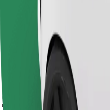
Pålitliga resor i vardagliga medelstora bilar.
Beräknad restid
1 tim 1 min
Beräknat avstånd
77,6 km
Passagerare
1-4
Beräknat pris
66,70 €
Economy
Prisvärda resor i enkla bilar
Beräknad restid