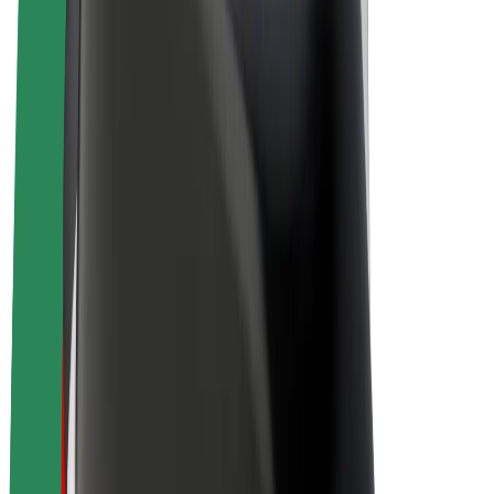
Bolt Plus
Tjäna pengar med Bolt
Förare
Förares intäkter
Kurirer
Kurirers intäkter
Handlare i Bolt Food
Åkerier
Franchise
Företag
Karriär
Om Bolt