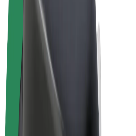
Allmänna villkor
Integritet
Cookies
© 2026 Bolt Technology OÜ
Produkter
Resor
Scootrar
Bolt Market
Bolt Food
Bolt Drive
Bolt for Business
Elcyklar