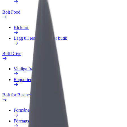
Bolt Food
Bli kurir
Lägg till restaurang eller butik
Bolt Drive
Vanliga frågor
Rapportera ett fordon
Bolt for Business
Förmåner
Företagsprofil