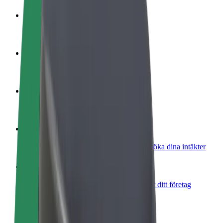
Bli förare
Tjäna pengar på dina egna villkor
Bli kurir
Leverera mat och få betalt varje vecka
Lägg till restaurang eller butik
Nå fler kunder och öka intäkterna
Registrera dig som åkeriägare
Lägg till ditt åkeri på Bolts plattform och öka dina intäkter
Bolt for Business
Bolts produkter och tjänster anpassade för ditt företag