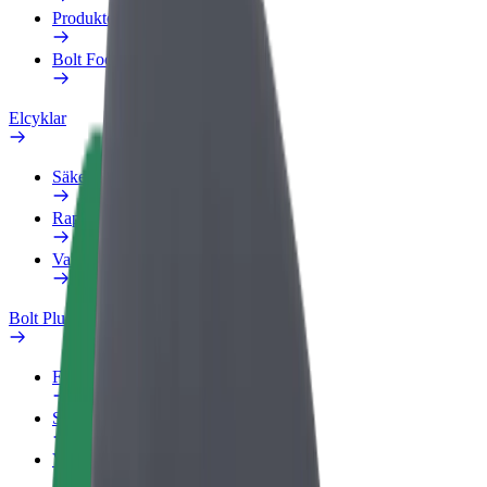
Produkter
Bolt Food för företag
Elcyklar
Säkerhetslabb
Rapportera ett problem
Vanliga frågor
Bolt Plus
Förmåner
Så blir du medlem
Vanliga frågor