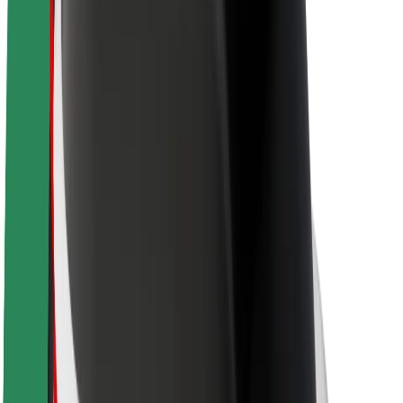
Hållbarhet på Bolt
Projekt Zero
Blogg
Nyhetsrum
Riktlinjer för varumärket
Uppdrag
Investerarrelationer
Ledning
Varumärke
Media
Urban Fund
Säkerhet
Kundsäkerhet