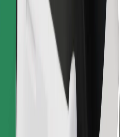
Bolt Food
För åkeriägare
För restauranger
Bolt for Business
Annat
Leverantörer
Allmänna villkor
Cookies
Säkerhet
Kom iväg med Bolt på några minuter!
Ladda ner Bolt-appen
Hitta din favoritmat!