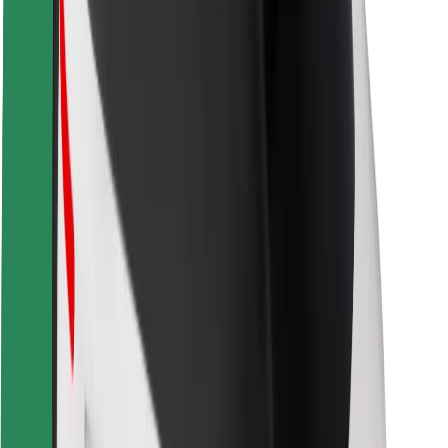
Förarsäkerhet
Scootersäkerhet
Säkerhetslabb
Städer
Platser
Stadslösningar
Flygplatser
Bolt laddstationer
Hjälp
För kunder
För förare
För kurirer